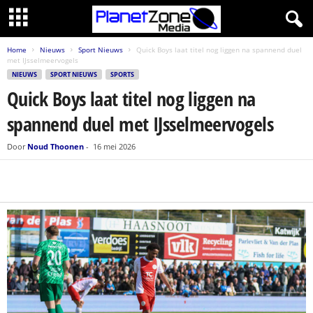
Home
Nieuws
Sport Nieuws
Quick Boys laat titel nog liggen na spannend duel
met IJsselmeervogels
NIEUWS
SPORT NIEUWS
SPORTS
Quick Boys laat titel nog liggen na
spannend duel met IJsselmeervogels
Door
Noud Thoonen
-
16 mei 2026