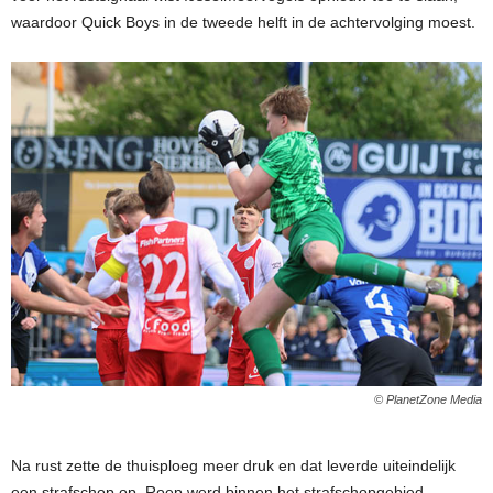
waardoor Quick Boys in de tweede helft in de achtervolging moest.
© PlanetZone Media
Na rust zette de thuisploeg meer druk en dat leverde uiteindelijk
een strafschop op. Roep werd binnen het strafschopgebied