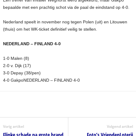
Een treffer van invaller Weghorst werd afgekeurd, maar Gakpo
bepaalde met een prachtig schot via de paal de eindstand op 4-0.
Nederland speelt in november nog tegen Polen (uit) en Litouwen
(thuis) om het WK-ticket definitief veilig te stellen.
NEDERLAND – FINLAND 4-0
1-0 Malen (8)
2-0 v. Dijk (17)
3-0 Depay (38/pen)
4-0 GakpoNEDERLAND – FINLAND 4-0
Vorig artikel
Volgend artikel
Flinke schade na grote brand
Foto’s VriendenLoterij