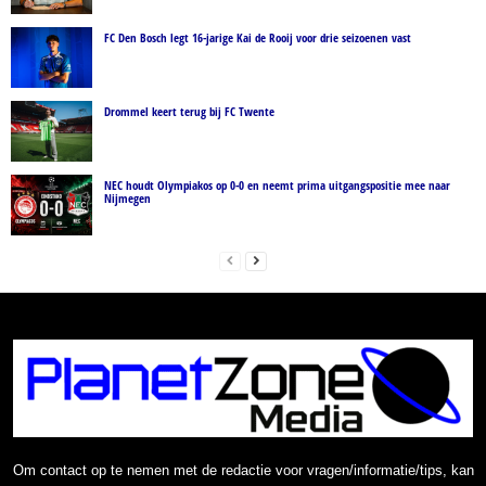
FC Den Bosch legt 16-jarige Kai de Rooij voor drie seizoenen vast
Drommel keert terug bij FC Twente
NEC houdt Olympiakos op 0-0 en neemt prima uitgangspositie mee naar
Nijmegen
Om contact op te nemen met de redactie voor vragen/informatie/tips, kan