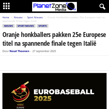
Home
Nieuws
Sport Nieuws
Oranje honkballers pakken 25e Europese titel na
spannende finale tegen Italië
NIEUWS
SPORT NIEUWS
SPORTS
Oranje honkballers pakken 25e Europese
titel na spannende finale tegen Italië
Door
Noud Thoonen
-
27 september 2025