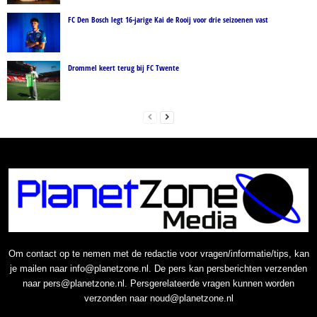
FC Den Bosch legt 16-jarige Kai de Rooij voor drie seizoenen vast
Drommel keert terug bij FC Twente
Om contact op te nemen met de redactie voor vragen/informatie/tips, kan
je mailen naar info@planetzone.nl. De pers kan persberichten verzenden
naar pers@planetzone.nl. Persgerelateerde vragen kunnen worden
verzonden naar noud@planetzone.nl