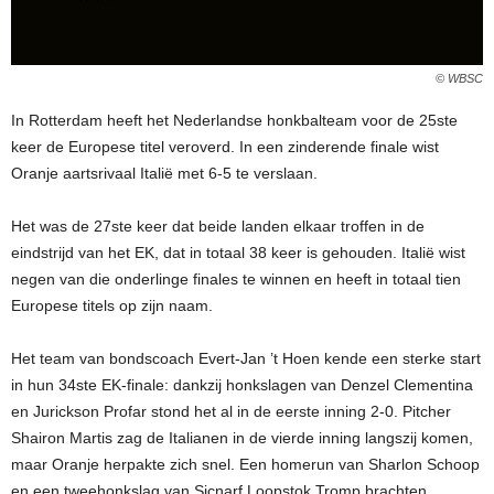
© WBSC
In Rotterdam heeft het Nederlandse honkbalteam voor de 25ste
keer de Europese titel veroverd. In een zinderende finale wist
Oranje aartsrivaal Italië met 6-5 te verslaan.
Het was de 27ste keer dat beide landen elkaar troffen in de
eindstrijd van het EK, dat in totaal 38 keer is gehouden. Italië wist
negen van die onderlinge finales te winnen en heeft in totaal tien
Europese titels op zijn naam.
Het team van bondscoach Evert-Jan ’t Hoen kende een sterke start
in hun 34ste EK-finale: dankzij honkslagen van Denzel Clementina
en Jurickson Profar stond het al in de eerste inning 2-0. Pitcher
Shairon Martis zag de Italianen in de vierde inning langszij komen,
maar Oranje herpakte zich snel. Een homerun van Sharlon Schoop
en een tweehonkslag van Sicnarf Loopstok Tromp brachten