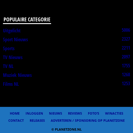
POPULAIRE CATEGORIE
5006
Uitgelicht
2327
Sport Nieuws
2211
Sports
2097
TV Nieuws
1755
TV NL
1268
Muziek Nieuws
1253
Films NL
HOME
INLOGGEN
NIEUWS
REVIEWS
FOTO’S
WINACTIES
CONTACT
RELEASES
ADVERTEREN / SPONSORING OP PLANETZONE
© PLANETZONE.NL