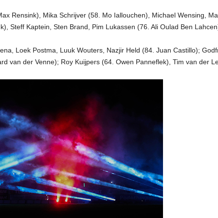
 Max Rensink), Mika Schrijver (58. Mo Iallouchen), Michael Wensing, Ma
), Steff Kaptein, Sten Brand, Pim Lukassen (76. Ali Oulad Ben Lahcen
tena, Loek Postma, Luuk Wouters, Nazjir Held (84. Juan Castillo); God
rd van der Venne); Roy Kuijpers (64. Owen Panneflek), Tim van der Lei