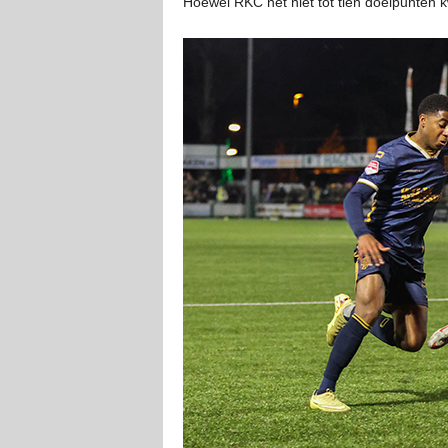
Hoewel RKC net niet tot tien doelpunten 