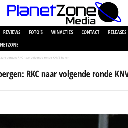
REVIEWS
FOTO’S
WINACTIES
CONTACT
RELEASES
ANETZONE
Haaksbergen: RKC naar volgende ronde KNVB-beker
bergen: RKC naar volgende ronde KN