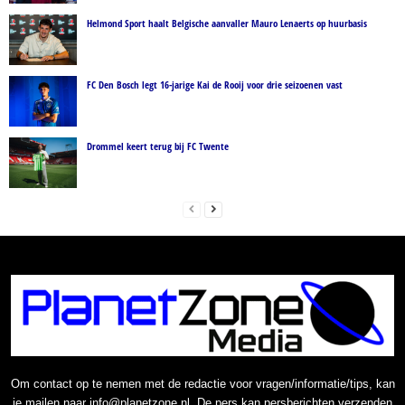
Helmond Sport haalt Belgische aanvaller Mauro Lenaerts op huurbasis
FC Den Bosch legt 16-jarige Kai de Rooij voor drie seizoenen vast
Drommel keert terug bij FC Twente
Om contact op te nemen met de redactie voor vragen/informatie/tips, kan
je mailen naar info@planetzone.nl. De pers kan persberichten verzenden