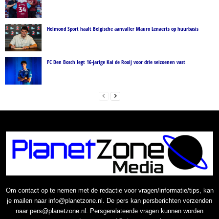
Helmond Sport haalt Belgische aanvaller Mauro Lenaerts op huurbasis
FC Den Bosch legt 16-jarige Kai de Rooij voor drie seizoenen vast
Om contact op te nemen met de redactie voor vragen/informatie/tips, kan
je mailen naar info@planetzone.nl. De pers kan persberichten verzenden
naar pers@planetzone.nl. Persgerelateerde vragen kunnen worden