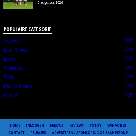
7 augustus 2026
POPULAIRE CATEGORIE
5007
Uitgelicht
2328
Sport Nieuws
2212
Sports
2097
TV Nieuws
1755
TV NL
1268
Muziek Nieuws
1253
Films NL
HOME
INLOGGEN
NIEUWS
REVIEWS
FOTO’S
WINACTIES
CONTACT
RELEASES
ADVERTEREN / SPONSORING OP PLANETZONE