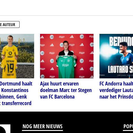
E AUTEUR
 Dortmund haalt
Ajax huurt ervaren
FC Andorra haal
t Konstantinos
doelman Marc ter Stegen
verdediger Laut
 binnen, Genk
van FC Barcelona
naar het Prins
 transferrecord
NOG MEER NIEUWS
POP