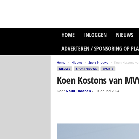
P
HOME
INLOGGEN
NIEUWS
l
a
ADVERTEREN / SPONSORING OP PL
n
e
Home
Nieuws
Sport Nieuws
Koen Kostons va
t
NIEUWS
SPORT NIEUWS
SPORTS
z
Koen Kostons van MVV
o
n
e
Door
Noud Thoonen
-
10 januari 2024
M
e
d
i
a