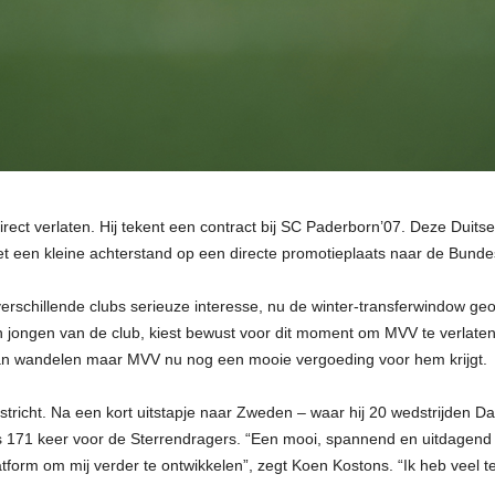
ect verlaten. Hij tekent een contract bij SC Paderborn’07. Deze Duitse
et een kleine achterstand op een directe promotieplaats naar de Bundes
verschillende clubs serieuze interesse, nu de winter-transferwindow ge
 jongen van de club, kiest bewust voor dit moment om MVV te verlaten
t kan wandelen maar MVV nu nog een mooie vergoeding voor hem krijgt.
richt. Na een kort uitstapje naar Zweden – waar hij 20 wedstrijden D
ns 171 keer voor de Sterrendragers. “Een mooi, spannend en uitdagend
form om mij verder te ontwikkelen”, zegt Koen Kostons. “Ik heb veel 