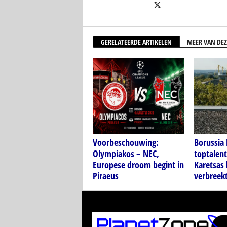
GERELATEERDE ARTIKELEN
MEER VAN DEZ
Voorbeschouwing:
Borussia
Olympiakos – NEC,
toptalen
Europese droom begint in
Karetsas
Piraeus
verbreekt