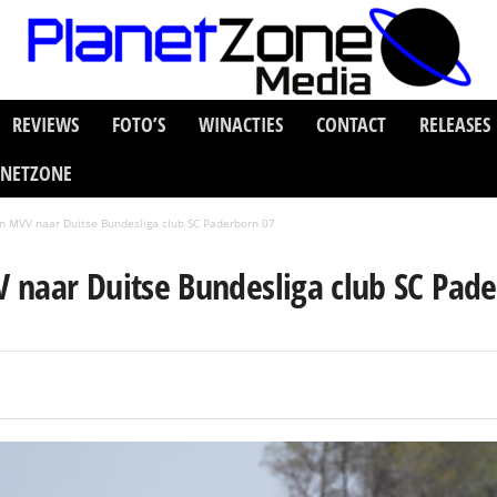
REVIEWS
FOTO’S
WINACTIES
CONTACT
RELEASES
ANETZONE
n MVV naar Duitse Bundesliga club SC Paderborn 07
 naar Duitse Bundesliga club SC Pad