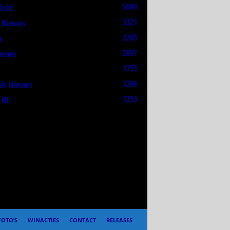
5000
licht
2321
t Nieuws
2205
s
2097
ieuws
1755
L
1268
ek Nieuws
1253
 NL
FOTO’S
WINACTIES
CONTACT
RELEASES