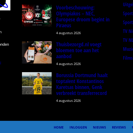
Uitge
Voorbeschouwing:
Olympiakos – NEC,
Spor
Europese droom begint in
r
Sport
Piraeus
TV N
n
4 augustus 2026
TV N
Thuisbezorgd.nl voegt
onden
Muzi
bloemen toe aan het
aanbod
Films
l
4 augustus 2026
Borussia Dortmund haalt
toptalent Konstantinos
Karetsas binnen, Genk
verbreekt transferrecord
4 augustus 2026
HOME
INLOGGEN
NIEUWS
REVIEWS