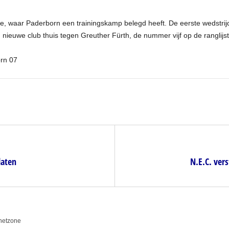
je, waar Paderborn een trainingskamp belegd heeft. De eerste wedstri
 nieuwe club thuis tegen Greuther Fürth, de nummer vijf op de ranglijs
rn 07
laten
N.E.C. ver
anetzone