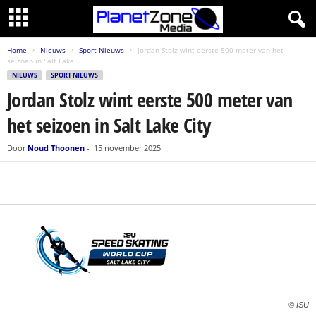
Home
Nieuws
Sport Nieuws
Jordan Stolz wint eerste 500 meter van het
seizoen in Salt Lake...
NIEUWS
SPORT NIEUWS
Jordan Stolz wint eerste 500 meter van
het seizoen in Salt Lake City
Door
Noud Thoonen
-
15 november 2025
© ISU