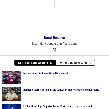
Noud Thoonen
Ik ben de eigenaar van Planetzone
GERELATEERDE ARTIKELEN
MEER VAN DEZE AUTEUR
Joël Veltman kiest voor West Ham United
Helmond Sport haalt Belgische aanvaller Mauro Lenaerts op huurbasis
FC Den Bosch legt 16-jarige Kai de Rooij voor drie seizoenen vast