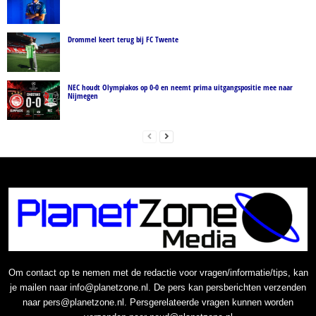
Drommel keert terug bij FC Twente
NEC houdt Olympiakos op 0-0 en neemt prima uitgangspositie mee naar
Nijmegen
Om contact op te nemen met de redactie voor vragen/informatie/tips, kan
je mailen naar info@planetzone.nl. De pers kan persberichten verzenden
naar pers@planetzone.nl. Persgerelateerde vragen kunnen worden