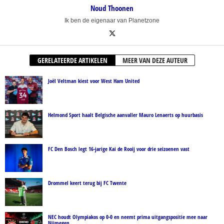
Noud Thoonen
Ik ben de eigenaar van Planetzone
GERELATEERDE ARTIKELEN
MEER VAN DEZE AUTEUR
Joël Veltman kiest voor West Ham United
Helmond Sport haalt Belgische aanvaller Mauro Lenaerts op huurbasis
FC Den Bosch legt 16-jarige Kai de Rooij voor drie seizoenen vast
Drommel keert terug bij FC Twente
NEC houdt Olympiakos op 0-0 en neemt prima uitgangspositie mee naar
Nijmegen