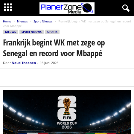
Home
Nieuws
Sport Nieuws
Frankrijk begint WK met zege op Senegal en record
voor Mbappé
NIEUWS
SPORT NIEUWS
SPORTS
Frankrijk begint WK met zege op
Senegal en record voor Mbappé
Door
Noud Thoonen
-
16 juni 2026