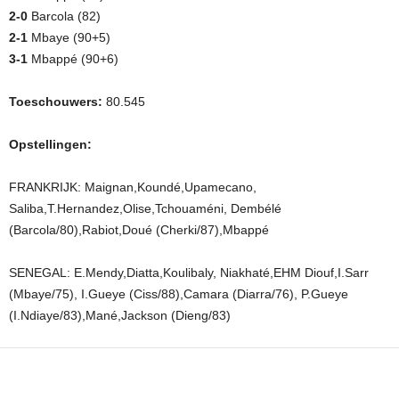
2-0
Barcola (82)
2-1
Mbaye (90+5)
3-1
Mbappé (90+6)
Toeschouwers:
80.545
Opstellingen:
FRANKRIJK: Maignan,Koundé,Upamecano,
Saliba,T.Hernandez,Olise,Tchouaméni, Dembélé
(Barcola/80),Rabiot,Doué (Cherki/87),Mbappé
SENEGAL: E.Mendy,Diatta,Koulibaly, Niakhaté,EHM Diouf,I.Sarr
(Mbaye/75), I.Gueye (Ciss/88),Camara (Diarra/76), P.Gueye
(I.Ndiaye/83),Mané,Jackson (Dieng/83)