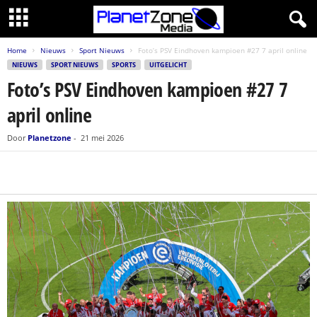
Home
Nieuws
Sport Nieuws
Foto’s PSV Eindhoven kampioen #27 7 april online
NIEUWS
SPORT NIEUWS
SPORTS
UITGELICHT
Foto’s PSV Eindhoven kampioen #27 7
april online
Door
Planetzone
-
21 mei 2026