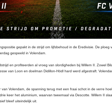
spositie gepakt in de strijd om lijfsbehoud in de Eredivisie. De ploeg 
aterdag gespeeld in Volendam.
ijd en profiteerden al vroeg van slordigheden bij Willem II. Zowel Bi
Jesse van Loon en doelman Didillon-Hödl hard werd afgestraft. Volen
 van Volendam, de spanning terug met een fraai schot in de verre hoe
drie keer het aluminium, waarvan tweemaal via Descotte. Willem II slaa
ef bleef uiteindelijk uit.