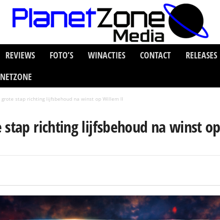
REVIEWS
FOTO’S
WINACTIES
CONTACT
RELEASES
ANETZONE
grote stap richting lijfsbehoud na winst op Willem II
 stap richting lijfsbehoud na winst op