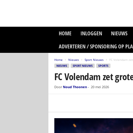
P
HOME
INLOGGEN
NIEUWS
l
a
ADVERTEREN / SPONSORING OP PL
n
e
Home
Nieuws
Sport Nieuws
FC Volendam zet 
t
NIEUWS
SPORT NIEUWS
SPORTS
z
FC Volendam zet grote
o
n
e
Door
Noud Thoonen
-
20 mei 2026
M
e
d
i
a