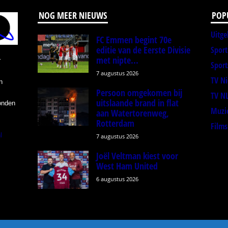
NOG MEER NIEUWS
POP
Uitge
FC Emmen begint 70e
editie van de Eerste Divisie
Spor
met nipte...
r
Sport
7 augustus 2026
TV N
n
Persoon omgekomen bij
TV N
uitslaande brand in flat
onden
Muzi
aan Watertorenweg,
Rotterdam
Films
l
7 augustus 2026
Joël Veltman kiest voor
West Ham United
6 augustus 2026