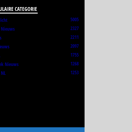
ULAIRE CATEGORIE
5005
licht
2327
t Nieuws
2211
s
2097
ieuws
1755
L
1268
ek Nieuws
1253
 NL