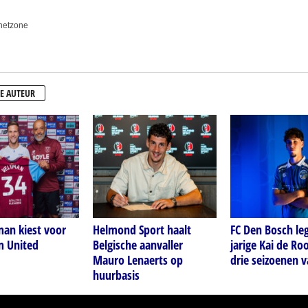
anetzone
E AUTEUR
man kiest voor
Helmond Sport haalt
FC Den Bosch leg
 United
Belgische aanvaller
jarige Kai de Roo
Mauro Lenaerts op
drie seizoenen v
huurbasis