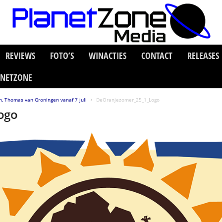
REVIEWS
FOTO’S
WINACTIES
CONTACT
RELEASES
ANETZONE
n, Thomas van Groningen vanaf 7 juli
DeOranjezomer_25_1_Logo
ogo