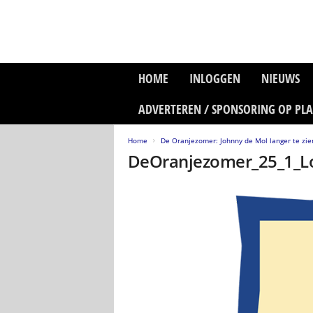
P
HOME
INLOGGEN
NIEUWS
l
a
ADVERTEREN / SPONSORING OP PL
n
e
Home
De Oranjezomer: Johnny de Mol langer te zie
t
DeOranjezomer_25_1_L
z
o
n
e
M
e
d
i
a