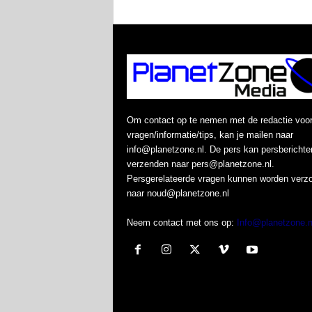
Om contact op te nemen met de redactie voo
vragen/informatie/tips, kan je mailen naar
info@planetzone.nl. De pers kan persberichte
verzenden naar pers@planetzone.nl.
Persgerelateerde vragen kunnen worden verz
naar noud@planetzone.nl
Neem contact met ons op:
Info@planetzone.n