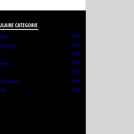
ULAIRE CATEGORIE
5003
licht
2326
t Nieuws
2210
s
2097
ieuws
1755
L
1268
ek Nieuws
1253
 NL