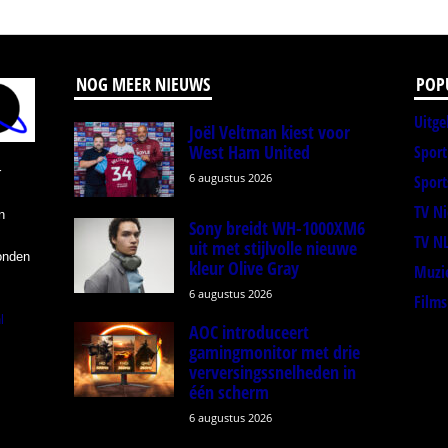
NOG MEER NIEUWS
POP
Uitge
Joël Veltman kiest voor
West Ham United
Spor
r
6 augustus 2026
Sport
TV N
n
Sony breidt WH-1000XM6
TV N
uit met stijlvolle nieuwe
onden
kleur Olive Gray
Muzi
6 augustus 2026
Films
l
AOC introduceert
gamingmonitor met drie
verversingssnelheden in
één scherm
6 augustus 2026