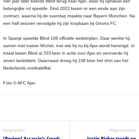
Vier jaar later keerde Blind terug naar Ajax, waar hij opnieuw een
belangrijke rol speelde. Eind 2022 kwam er een einde aan zijn
contract, waarna hij de overstap maakte naar Bayern München. Na
een half seizoen vervolgde hij zijn loopbaan bij Girona FC.
In Spanje speelde Blind 108 officiële wedstrijden. Daar werkte hij
samen met trainer Míchel, met wie hij nu bij Ajax wordt herenigd. In
totaal kwam Blind al 333 keer in actie voor Ajax en veroverde hij
zeven landstitels. Daarnaast droeg hij 108 keer het shirt van het
Nederlands voetbalelftal.
Foto © AFC Ajax
Vorig artikel
Volgend artikel
[Review] Assassin’s Creed:
Justin Bieber treedt op