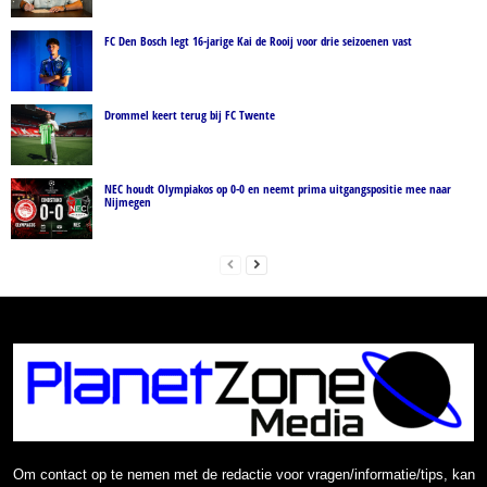
FC Den Bosch legt 16-jarige Kai de Rooij voor drie seizoenen vast
Drommel keert terug bij FC Twente
NEC houdt Olympiakos op 0-0 en neemt prima uitgangspositie mee naar
Nijmegen
Om contact op te nemen met de redactie voor vragen/informatie/tips, kan