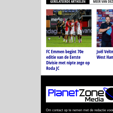
GERELATEERDE ARTIKELEN
MEER VAN DEZ
FC Emmen begint 70e
Joël Velt
editie van de Eerste
West Ham
Divisie met nipte zege op
Roda JC
Om contact op te nemen met de redactie voo