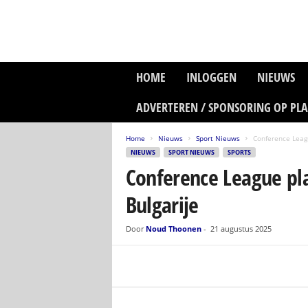
P
HOME
INLOGGEN
NIEUWS
l
a
ADVERTEREN / SPONSORING OP PL
n
e
Home
Nieuws
Sport Nieuws
Conference Leagu
t
NIEUWS
SPORT NIEUWS
SPORTS
z
Conference League pla
o
n
Bulgarije
e
M
e
Door
Noud Thoonen
-
21 augustus 2025
d
i
a