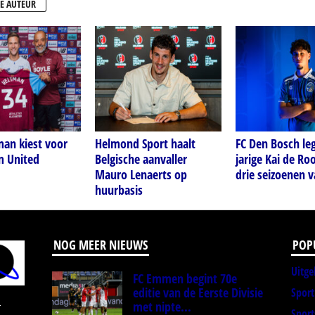
E AUTEUR
man kiest voor
Helmond Sport haalt
FC Den Bosch leg
 United
Belgische aanvaller
jarige Kai de Roo
Mauro Lenaerts op
drie seizoenen v
huurbasis
NOG MEER NIEUWS
POP
Uitge
FC Emmen begint 70e
editie van de Eerste Divisie
Spor
met nipte...
r
Sport