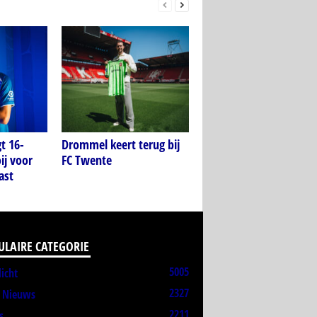
t 16-
Drommel keert terug bij
ij voor
FC Twente
ast
ULAIRE CATEGORIE
5005
licht
2327
t Nieuws
2211
s