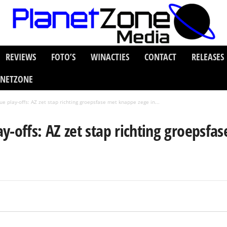
REVIEWS
FOTO’S
WINACTIES
CONTACT
RELEASES
ANETZONE
e play-offs: AZ zet stap richting groepsfase met knappe zege in...
y-offs: AZ zet stap richting groepsfa