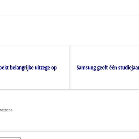
oekt belangrijke uitzege op
Samsung geeft één studiejaa
anetzone