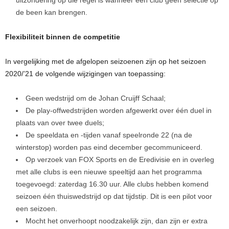
uitzondering op die regel is wanneer een club geen selectie op
de been kan brengen.
Flexibiliteit binnen de competitie
In vergelijking met de afgelopen seizoenen zijn op het seizoen
2020/’21 de volgende wijzigingen van toepassing:
Geen wedstrijd om de Johan Cruijff Schaal;
De play-offwedstrijden worden afgewerkt over één duel in
plaats van over twee duels;
De speeldata en -tijden vanaf speelronde 22 (na de
winterstop) worden pas eind december gecommuniceerd.
Op verzoek van FOX Sports en de Eredivisie en in overleg
met alle clubs is een nieuwe speeltijd aan het programma
toegevoegd: zaterdag 16.30 uur. Alle clubs hebben komend
seizoen één thuiswedstrijd op dat tijdstip. Dit is een pilot voor
een seizoen.
Mocht het onverhoopt noodzakelijk zijn, dan zijn er extra