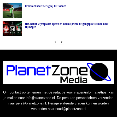
Drommel keert terug bij FC Twente
NEC houdt Olympiakos op 0-0 en neemt prima uitgangspositie mee naar
Nijmegen
Om contact op te nemen met de redactie voor vragen/informatie/tips, kan
je mailen naar info@planetzone.nl. De pers kan persberichten verzenden
naar pers@planetzone.nl. Persgerelateerde vragen kunnen worden
verzonden naar noud@planetzone.nl