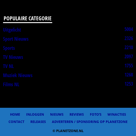
POPULAIRE CATEGORIE
5004
Uitgelicht
2326
Sport Nieuws
2210
Sports
2097
TV Nieuws
1755
TV NL
1268
Muziek Nieuws
1253
Films NL
HOME
INLOGGEN
NIEUWS
REVIEWS
FOTO’S
WINACTIES
CONTACT
RELEASES
ADVERTEREN / SPONSORING OP PLANETZONE
© PLANETZONE.NL