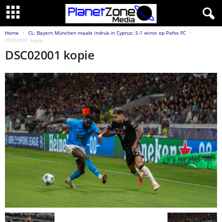
Home
CL: Bayern München maakt indruk in Cyprus: 5-1 winst op Pafos FC
DSC02001 kopie
DSC02001 kopie