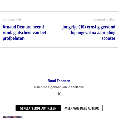
Vorig artikel
Volgend artikel
Arnaud Démare neemt
Jongetje (10) ernstig gewond
zondag afscheid van het
bij ongeval na aanrijding
profpeloton
scooter
Noud Thoonen
Ik ben de eigenaar van Planetzone
GERELATEERDE ARTIKELEN
MEER VAN DEZE AUTEUR