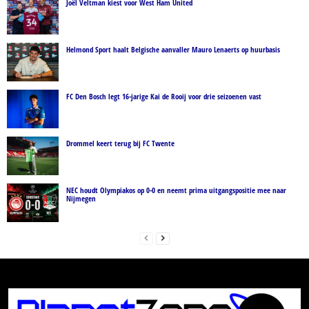
Joël Veltman kiest voor West Ham United
Helmond Sport haalt Belgische aanvaller Mauro Lenaerts op huurbasis
FC Den Bosch legt 16-jarige Kai de Rooij voor drie seizoenen vast
Drommel keert terug bij FC Twente
NEC houdt Olympiakos op 0-0 en neemt prima uitgangspositie mee naar
Nijmegen