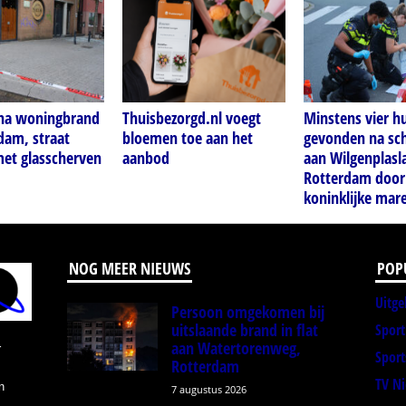
 na woningbrand
Thuisbezorgd.nl voegt
Minstens vier h
dam, straat
bloemen toe aan het
gevonden na sch
met glasscherven
aanbod
aan Wilgenplasl
Rotterdam door
koninklijke mar
NOG MEER NIEUWS
POP
Uitge
Persoon omgekomen bij
uitslaande brand in flat
Spor
aan Watertorenweg,
r
Sport
Rotterdam
TV N
n
7 augustus 2026