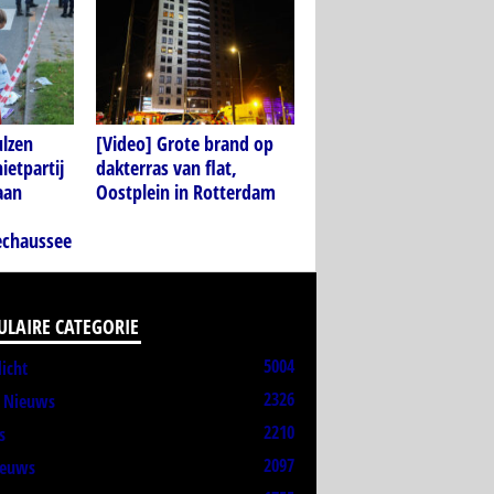
ulzen
[Video] Grote brand op
ietpartij
dakterras van flat,
aan
Oostplein in Rotterdam
echaussee
ULAIRE CATEGORIE
5004
licht
2326
t Nieuws
2210
s
2097
ieuws