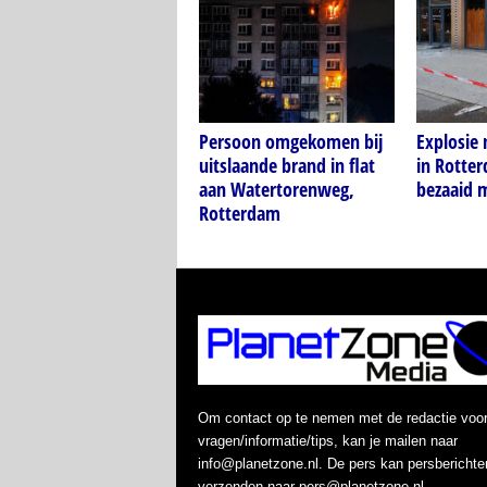
Persoon omgekomen bij
Explosie
uitslaande brand in flat
in Rotter
aan Watertorenweg,
bezaaid 
Rotterdam
Om contact op te nemen met de redactie voo
vragen/informatie/tips, kan je mailen naar
info@planetzone.nl. De pers kan persberichte
verzenden naar pers@planetzone.nl.