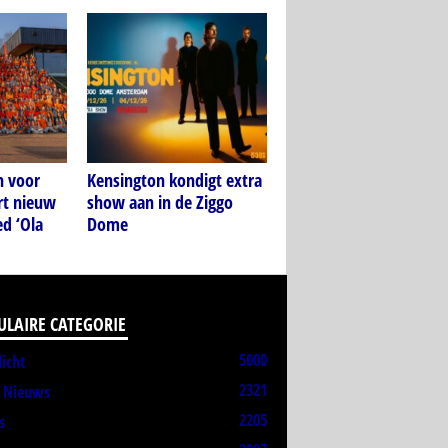
n voor
Kensington kondigt extra
rt nieuw
show aan in de Ziggo
d ‘Ola
Dome
ULAIRE CATEGORIE
5000
licht
2321
t Nieuws
2205
s