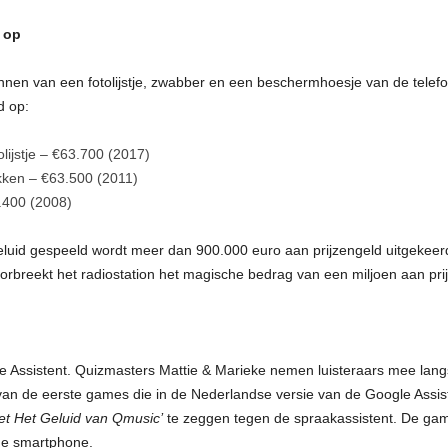
 op
nnen van een fotolijstje, zwabber en een beschermhoesje van de telefo
d op:
olijstje – €63.700 (2017)
kken – €63.500 (2011)
.400 (2008)
 Geluid gespeeld wordt meer dan 900.000 euro aan prijzengeld uitgekeer
rbreekt het radiostation het magische bedrag van een miljoen aan pri
 Assistent. Quizmasters Mattie & Marieke nemen luisteraars mee langs 
n van de eerste games die in de Nederlandse versie van de Google Assist
et Het Geluid van Qmusic’
te zeggen tegen de spraakassistent. De ga
de smartphone.