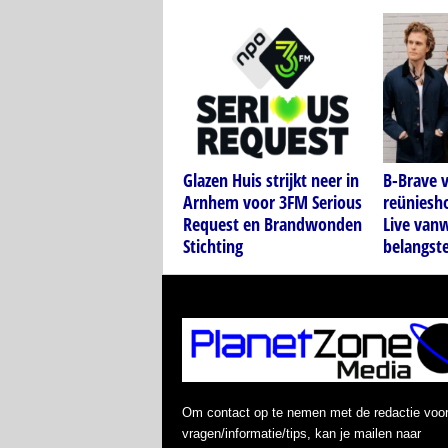
Glazen Huis strijkt neer in
B-Brave 
Arnhem voor 3FM Serious
reüniesh
Request en Brandwonden
Live van
Stichting
belangste
Om contact op te nemen met de redactie voo
vragen/informatie/tips, kan je mailen naar