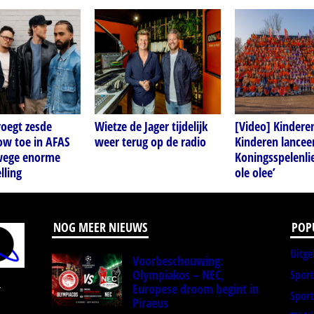
voegt zesde
Wietze de Jager tijdelijk
[Video] Kindere
ow toe in AFAS
weer terug op de radio
Kinderen lancee
wege enorme
Koningsspelenlie
lling
ole olee’
NOG MEER NIEUWS
POP
Uitge
Voorbeschouwing:
Olympiakos – NEC,
Spor
Europese droom begint in
r
Sport
Piraeus