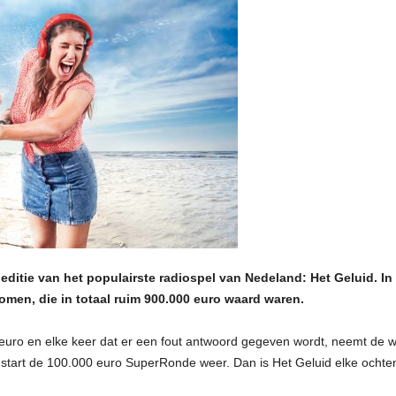
itie van het populairste radiospel van Nedeland: Het Geluid. In to
komen, die in totaal ruim 900.000 euro waard waren.
euro en elke keer dat er een fout antwoord gegeven wordt, neemt de w
, start de 100.000 euro SuperRonde weer. Dan is Het Geluid elke ocht