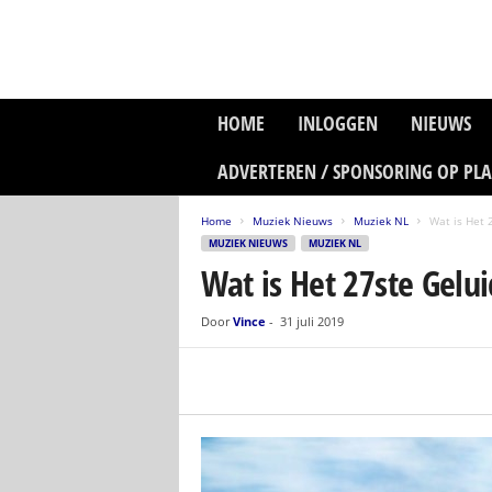
P
HOME
INLOGGEN
NIEUWS
l
a
ADVERTEREN / SPONSORING OP PL
n
e
Home
Muziek Nieuws
Muziek NL
Wat is Het 
t
MUZIEK NIEUWS
MUZIEK NL
z
Wat is Het 27ste Gelu
o
n
e
Door
Vince
-
31 juli 2019
M
e
d
i
a