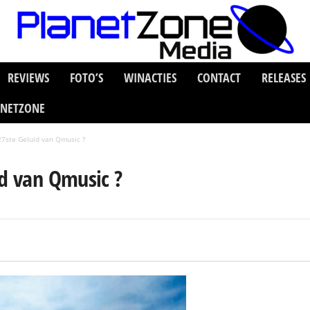
REVIEWS
FOTO’S
WINACTIES
CONTACT
RELEASES
ANETZONE
27ste Geluid van Qmusic ?
id van Qmusic ?