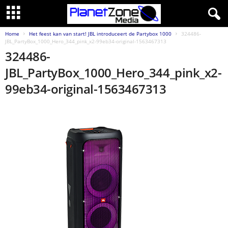
Home
Het feest kan van start! JBL introduceert de Partybox 1000
324486-
JBL_PartyBox_1000_Hero_344_pink_x2-99eb34-original-1563467313
324486-
JBL_PartyBox_1000_Hero_344_pink_x2-
99eb34-original-1563467313