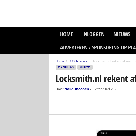
P
HOME
INLOGGEN
NIEUWS
l
a
ADVERTEREN / SPONSORING OP PL
n
e
Home
112 Nieuws
Locksmith.nl rekent af met m
t
112 NIEUWS
NIEUWS
z
Locksmith.nl rekent 
o
n
e
Door
Noud Thoonen
-
12 februari 2021
M
e
d
i
a