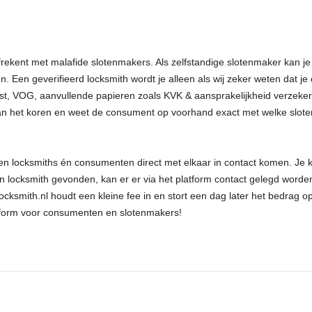
afrekent met malafide slotenmakers. Als zelfstandige slotenmaker kan je
. Een geverifieerd locksmith wordt je alleen als wij zeker weten dat j
nst, VOG, aanvullende papieren zoals KVK & aansprakelijkheid verzekerin
van het koren en weet de consument op voorhand exact met welke slote
 locksmiths én consumenten direct met elkaar in contact komen. Je ku
 locksmith gevonden, kan er er via het platform contact gelegd worden
ocksmith.nl houdt een kleine fee in en stort een dag later het bedrag o
atform voor consumenten en slotenmakers!