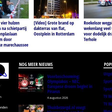
vier hulzen
[Video] Grote brand op
Roekeloze wegpi
na schietpartij
dakterras van flat,
wekenlang veel 
enplaslaan
Oostplein in Rotterdam
voor dodelijk dr
m door
Terhole
jke marechaussee
NOG MEER NIEUWS
POP
Uitge
Voorbeschouwing:
Olympiakos – NEC,
Spor
Europese droom begint in
r
Sport
Piraeus
TV N
n
4 augustus 2026
TV N
Thuisbezorgd.nl voegt
onden
Muzi