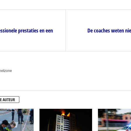
sionele prestaties en een
De coaches weten nie
anetzone
E AUTEUR