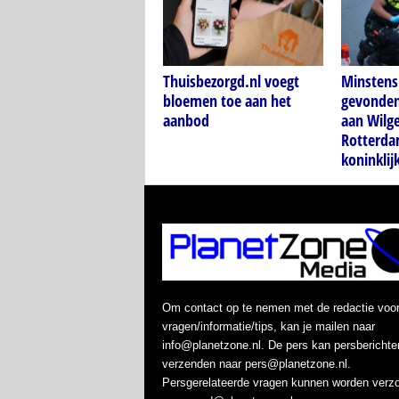
Thuisbezorgd.nl voegt
Minstens 
bloemen toe aan het
gevonden 
aanbod
aan Wilg
Rotterda
koninkli
Om contact op te nemen met de redactie voo
vragen/informatie/tips, kan je mailen naar
info@planetzone.nl. De pers kan persberichte
verzenden naar pers@planetzone.nl.
Persgerelateerde vragen kunnen worden verz