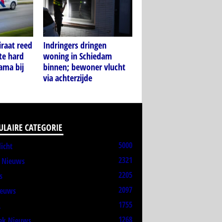
raat reed
Indringers dringen
te hard
woning in Schiedam
ama bij
binnen; bewoner vlucht
via achterzijde
ULAIRE CATEGORIE
5000
licht
2321
t Nieuws
2205
s
2097
ieuws
1755
L
1268
ek Nieuws