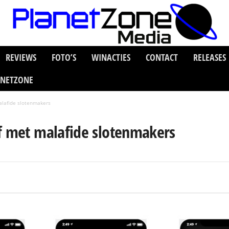
REVIEWS
FOTO’S
WINACTIES
CONTACT
RELEASES
ANETZONE
alafide slotenmakers
af met malafide slotenmakers