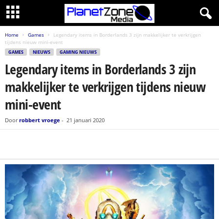
Home
Games
Legendary items in Borderlands 3 zijn makkelijker te verkrijgen
tijdens nieuw mini-event
GAMES
NIEUWS
GAMING NIEUWS
Legendary items in Borderlands 3 zijn
makkelijker te verkrijgen tijdens nieuw
mini-event
Door
robbert vroege
-
21 januari 2020