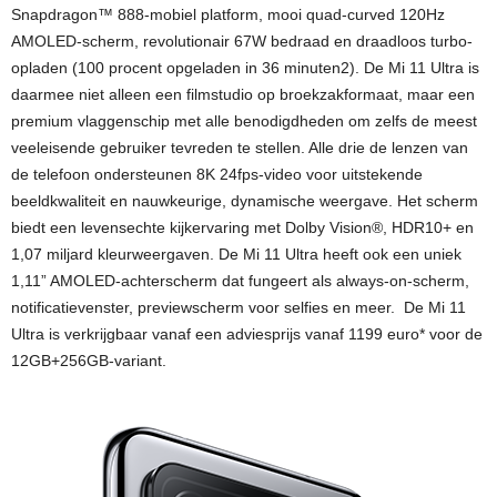
Snapdragon™ 888-mobiel platform, mooi quad-curved 120Hz
AMOLED-scherm, revolutionair 67W bedraad en draadloos turbo-
opladen (100 procent opgeladen in 36 minuten2). De Mi 11 Ultra is
daarmee niet alleen een filmstudio op broekzakformaat, maar een
premium vlaggenschip met alle benodigdheden om zelfs de meest
veeleisende gebruiker tevreden te stellen. Alle drie de lenzen van
de telefoon ondersteunen 8K 24fps-video voor uitstekende
beeldkwaliteit en nauwkeurige, dynamische weergave. Het scherm
biedt een levensechte kijkervaring met Dolby Vision®, HDR10+ en
1,07 miljard kleurweergaven. De Mi 11 Ultra heeft ook een uniek
1,11” AMOLED-achterscherm dat fungeert als always-on-scherm,
notificatievenster, previewscherm voor selfies en meer. De Mi 11
Ultra is verkrijgbaar vanaf een adviesprijs vanaf 1199 euro* voor de
12GB+256GB-variant.