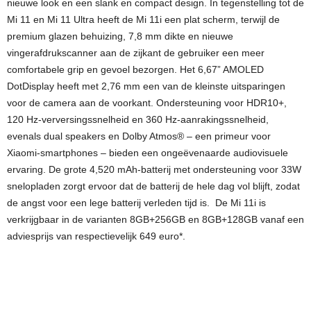
nieuwe look en een slank en compact design. In tegenstelling tot de
Mi 11 en Mi 11 Ultra heeft de Mi 11i een plat scherm, terwijl de
premium glazen behuizing, 7,8 mm dikte en nieuwe
vingerafdrukscanner aan de zijkant de gebruiker een meer
comfortabele grip en gevoel bezorgen. Het 6,67” AMOLED
DotDisplay heeft met 2,76 mm een van de kleinste uitsparingen
voor de camera aan de voorkant. Ondersteuning voor HDR10+,
120 Hz-verversingssnelheid en 360 Hz-aanrakingssnelheid,
evenals dual speakers en Dolby Atmos® – een primeur voor
Xiaomi-smartphones – bieden een ongeëvenaarde audiovisuele
ervaring. De grote 4,520 mAh-batterij met ondersteuning voor 33W
snelopladen zorgt ervoor dat de batterij de hele dag vol blijft, zodat
de angst voor een lege batterij verleden tijd is. De Mi 11i is
verkrijgbaar in de varianten 8GB+256GB en 8GB+128GB vanaf een
adviesprijs van respectievelijk 649 euro*.