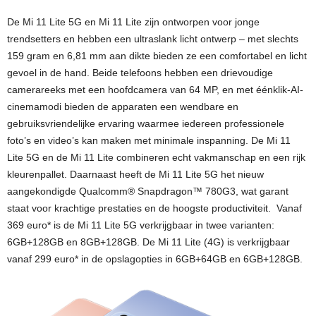
De Mi 11 Lite 5G en Mi 11 Lite zijn ontworpen voor jonge
trendsetters en hebben een ultraslank licht ontwerp – met slechts
159 gram en 6,81 mm aan dikte bieden ze een comfortabel en licht
gevoel in de hand. Beide telefoons hebben een drievoudige
camerareeks met een hoofdcamera van 64 MP, en met éénklik-AI-
cinemamodi bieden de apparaten een wendbare en
gebruiksvriendelijke ervaring waarmee iedereen professionele
foto’s en video’s kan maken met minimale inspanning. De Mi 11
Lite 5G en de Mi 11 Lite combineren echt vakmanschap en een rijk
kleurenpallet. Daarnaast heeft de Mi 11 Lite 5G het nieuw
aangekondigde Qualcomm® Snapdragon™ 780G3, wat garant
staat voor krachtige prestaties en de hoogste productiviteit. Vanaf
369 euro* is de Mi 11 Lite 5G verkrijgbaar in twee varianten:
6GB+128GB en 8GB+128GB. De Mi 11 Lite (4G) is verkrijgbaar
vanaf 299 euro* in de opslagopties in 6GB+64GB en 6GB+128GB.