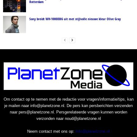
Rotterdam
Sony breidt WH-1000XM6 uit met stijlvolle nieuwe kleur Olive Gray
Om contact op te nemen met de redactie voor vragen/informatie/tips, kan
je mailen naar info@planetzone.nl. De pers kan persberichten verzenden
naar pers@planetzone.nl. Persgerelateerde vragen kunnen worden
verzonden naar noud@planetzone.nl
Neem contact met ons op:
Info@planetzone.nl