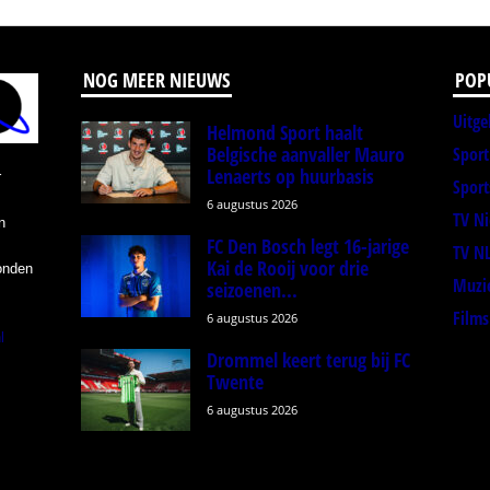
NOG MEER NIEUWS
POP
Uitge
Helmond Sport haalt
Belgische aanvaller Mauro
Spor
Lenaerts op huurbasis
r
Sport
6 augustus 2026
TV N
n
FC Den Bosch legt 16-jarige
TV N
Kai de Rooij voor drie
onden
Muzi
seizoenen...
Films
6 augustus 2026
l
Drommel keert terug bij FC
Twente
6 augustus 2026