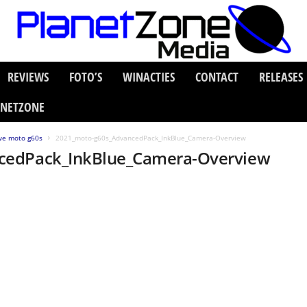
REVIEWS
FOTO’S
WINACTIES
CONTACT
RELEASES
ANETZONE
uwe moto g60s
2021_moto-g60s_AdvancedPack_InkBlue_Camera-Overview
cedPack_InkBlue_Camera-Overview