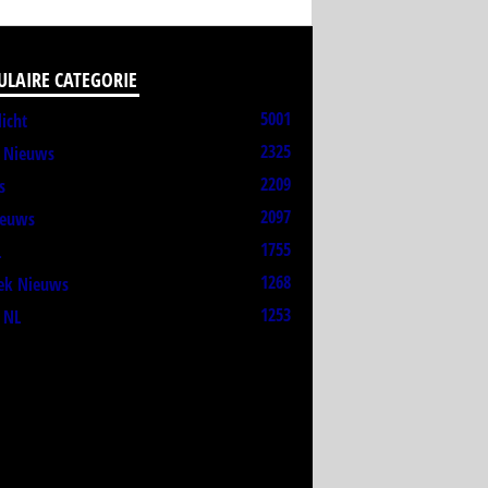
ULAIRE CATEGORIE
5001
licht
2325
t Nieuws
2209
s
2097
ieuws
1755
L
1268
ek Nieuws
1253
 NL