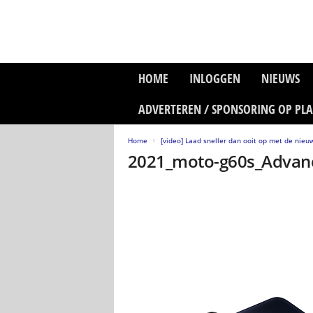
P
HOME
INLOGGEN
NIEUWS
l
a
ADVERTEREN / SPONSORING OP PL
n
e
Home
[video] Laad sneller dan ooit op met de nie
t
2021_moto-g60s_Advan
z
o
n
e
M
e
d
i
a