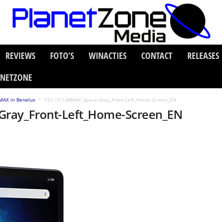
REVIEWS
FOTO’S
WINACTIES
CONTACT
RELEASES
ANETZONE
MAX in Benelux
TCL-10-TABMAX_Space-Gray_Front-Left_Home-Screen_EN
Gray_Front-Left_Home-Screen_EN