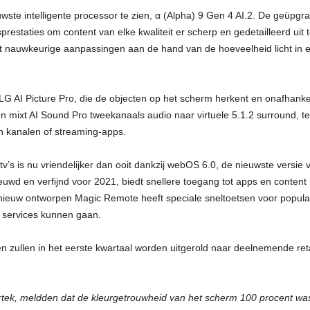
euwste intelligente processor te zien, α (Alpha) 9 Gen 4 AI.2. De geüpg
restaties om content van elke kwaliteit er scherp en gedetailleerd uit 
kt nauwkeurige aanpassingen aan de hand van de hoeveelheid licht in e
 LG AI Picture Pro, die de objecten op het scherm herkent en onafhankel
n mixt AI Sound Pro tweekanaals audio naar virtuele 5.1.2 surround, te
en kanalen of streaming-apps.
’s is nu vriendelijker dan ooit dankzij webOS 6.0, de nieuwste versie v
uwd en verfijnd voor 2021, biedt snellere toegang tot apps en conte
ieuw ontworpen Magic Remote heeft speciale sneltoetsen voor populai
e services kunnen gaan.
n zullen in het eerste kwartaal worden uitgerold naar deelnemende retai
ertek, meldden dat de kleurgetrouwheid van het scherm 100 procent w