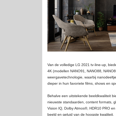
Van de volledige LG 2021 tv-line-up, bie
4K (modellen NANO91, NANO88, NANO86, 
weergavetechnologie, waarbij nanodeeltjes
dieper in hun favoriete films, shows en sp
Behalve een uitstekende beeldkwaliteit b
nieuwste standaarden, content formats, g
Vision IQ, Dolby Atmos®, HDR10 PRO en Fi
beeld en geluid van de hoogste kwaliteit.