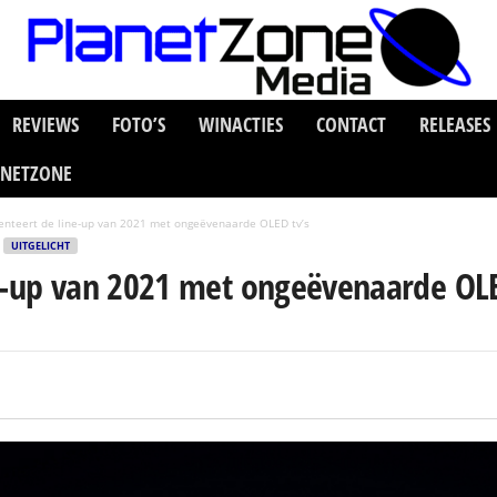
REVIEWS
FOTO’S
WINACTIES
CONTACT
RELEASES
ANETZONE
enteert de line-up van 2021 met ongeëvenaarde OLED tv’s
UITGELICHT
ne-up van 2021 met ongeëvenaarde OLE