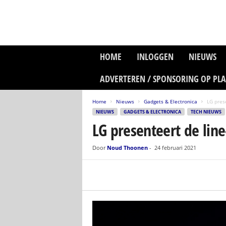
P
HOME
INLOGGEN
NIEUWS
l
a
ADVERTEREN / SPONSORING OP PL
n
e
Home
Nieuws
Gadgets & Electronica
LG pres
t
NIEUWS
GADGETS & ELECTRONICA
TECH NIEUWS
z
LG presenteert de li
o
n
e
Door
Noud Thoonen
-
24 februari 2021
M
e
d
i
a