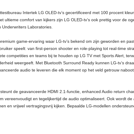
ttestbureau Intertek LG OLED-tv’s gecertificeerd met 100 procent kleu
t ultieme comfort van kijkers zijn LG OLED-tv’s ook prettig voor de ogen
an Underwriters Laboratories.
remium game-ervaring waar LG-tv’s bekend om zijn geworden en past 
uiker speelt: van first-person shooter en role-playing tot real-time str
ete competities en teams bij te houden op LG TV met Sports Alert, ter
erheid weergeeft. Met Bluetooth Surround Ready kunnen LG-tv’s dra
nceerde audio te leveren die elk moment op het veld getrouw nabootst, z
steunt de geavanceerde HDMI 2.1-functie, enhanced Audio return chann
m vereenvoudigt en tegelijkertijd de audio optimaliseert. Ook wordt d
en en vrijwel vertragingsvrij kijken. Bepaalde LG-modellen ondersteu