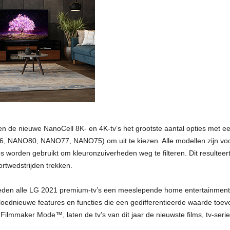
den de nieuwe NanoCell 8K- en 4K-tv’s het grootste aantal opties met 
NANO80, NANO77, NANO75) om uit te kiezen. Alle modellen zijn voo
 worden gebruikt om kleuronzuiverheden weg te filteren. Dit resulteert
ortwedstrijden trekken.
ieden alle LG 2021 premium-tv’s een meeslepende home entertainment-e
loednieuwe features en functies die een gedifferentieerde waarde toe
lmmaker Mode™, laten de tv’s van dit jaar de nieuwste films, tv-seri