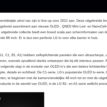
reldwijde uitrol van zijn tv line-up voor 2021 aan. Deze uitgebreide 
tgebreid assortiment aan nieuwe OLED-, QNED Mini Led- en NanoCell-t
uitgebreide collectie biedt een breed scala aan schermformaten van d
e 88 inch. Er is dus een perfecte LG-tv voor elke kamer in huis.
1, C1, B1, A1) hebben zelfoplichtende panelen die een ultrascherpe, ult
ren, evenals opvallend slanke ontwerpen die bij elk interieur passen. A
lgende stap in de evolutie van OLED-tv’s die een betere lichtsterkte 
pte, details en echtheid. De C1-serie, LG’s populairste OLED tv-serie
tes, te beginnen met de kamervriendelijke 48-inch tot en met de uitgeb
roductie in de wereld van OLED, is de LG B1- en A1-serie wellicht prec