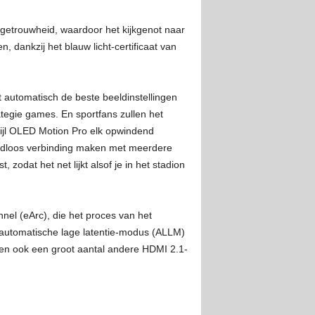
rgetrouwheid, waardoor het kijkgenot naar
, dankzij het blauw licht-certificaat van
automatisch de beste beeldinstellingen
ategie games. En sportfans zullen het
wijl OLED Motion Pro elk opwindend
adloos verbinding maken met meerdere
odat het net lijkt alsof je in het stadion
el (eArc), die het proces van het
e automatische lage latentie-modus (ALLM)
nen ook een groot aantal andere HDMI 2.1-