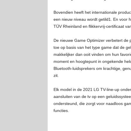
Bovendien heeft het internationale produc
een nieuw niveau wordt getild1. En voor he
TÜV Rheinland en flikkervrij-certificaat v
De nieuwe Game Optimizer verbetert de p
toe op basis van het type game dat de gebr
makkelijker dan ooit vinden om hun favori
moment en hoogtepunt in ongekende held
Bluetooth-luidsprekers om krachtige, genua
zit.
Elk model in de 2021 LG TV-line-up onder
aansluiten van de tv op een geluidssystee
ondersteund, die zorgt voor naadloos gam
functies.