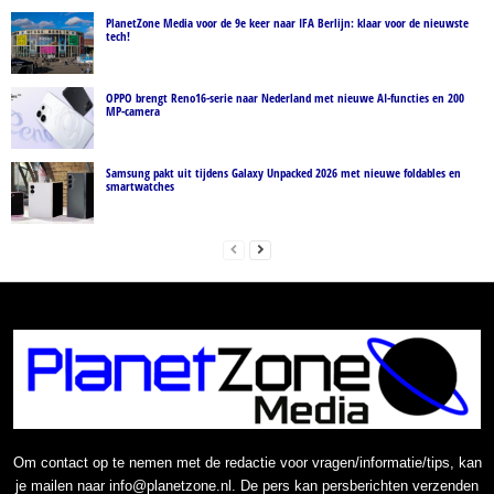
PlanetZone Media voor de 9e keer naar IFA Berlijn: klaar voor de nieuwste
tech!
OPPO brengt Reno16-serie naar Nederland met nieuwe AI-functies en 200
MP-camera
Samsung pakt uit tijdens Galaxy Unpacked 2026 met nieuwe foldables en
smartwatches
Om contact op te nemen met de redactie voor vragen/informatie/tips, kan
je mailen naar info@planetzone.nl. De pers kan persberichten verzenden