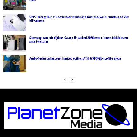
OPPO brengt Reno16-serie naar Nederland met nieuwe AI-functies en 200
MP-camera
Samsung pakt uit tijdens Galaxy Unpacked 2026 met nieuwe foldables en
smartwatches
Audio-Technica lanceert limited edition ATH‑WP900SE-hoofdtelefoon