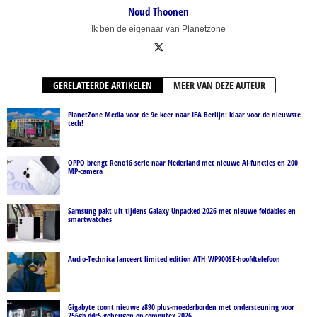
Noud Thoonen
Ik ben de eigenaar van Planetzone
GERELATEERDE ARTIKELEN
MEER VAN DEZE AUTEUR
PlanetZone Media voor de 9e keer naar IFA Berlijn: klaar voor de nieuwste
tech!
OPPO brengt Reno16-serie naar Nederland met nieuwe AI-functies en 200
MP-camera
Samsung pakt uit tijdens Galaxy Unpacked 2026 met nieuwe foldables en
smartwatches
Audio-Technica lanceert limited edition ATH‑WP900SE-hoofdtelefoon
Gigabyte toont nieuwe z890 plus-moederborden met ondersteuning voor
256gb ddr5-geheugen op computex 2026