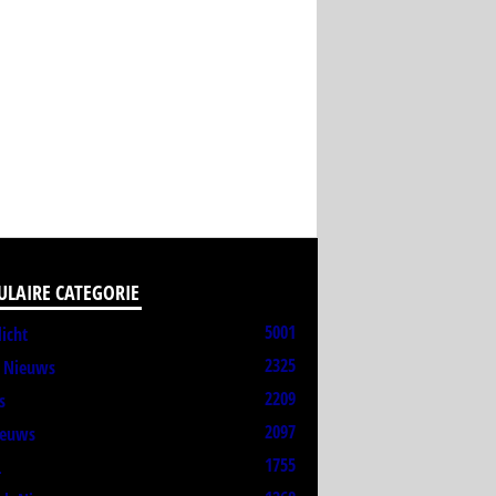
ULAIRE CATEGORIE
5001
licht
2325
t Nieuws
2209
s
2097
ieuws
1755
L