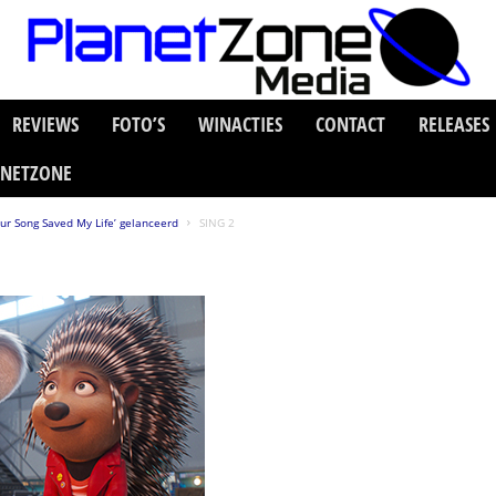
REVIEWS
FOTO’S
WINACTIES
CONTACT
RELEASES
ANETZONE
our Song Saved My Life’ gelanceerd
SING 2