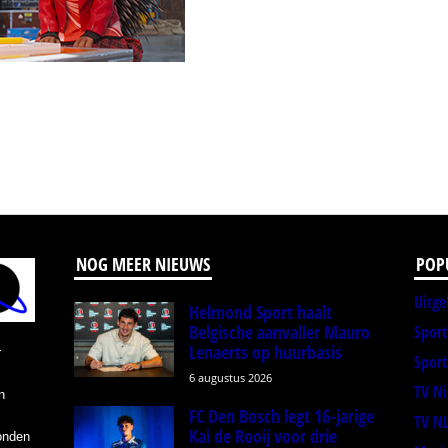
NOG MEER NIEUWS
POP
Uitge
Helmond Sport haalt
Belgische aanvaller Mauro
Spor
Lenaerts op huurbasis
r
Sport
6 augustus 2026
TV N
n
FC Den Bosch legt 16-jarige
TV N
Kai de Rooij voor drie
onden