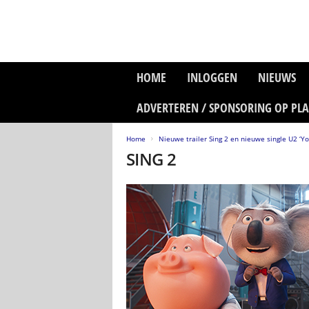
P
HOME
INLOGGEN
NIEUWS
l
a
ADVERTEREN / SPONSORING OP PL
n
e
Home
Nieuwe trailer Sing 2 en nieuwe single U2 ‘Y
t
SING 2
z
o
n
e
M
e
d
i
a