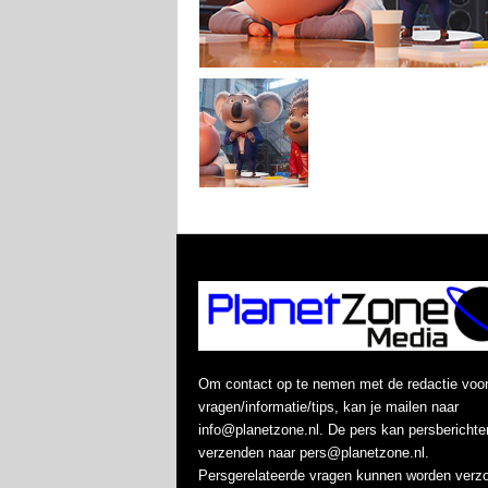
Om contact op te nemen met de redactie voo
vragen/informatie/tips, kan je mailen naar
info@planetzone.nl. De pers kan persberichte
verzenden naar pers@planetzone.nl.
Persgerelateerde vragen kunnen worden verz