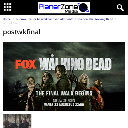
Home
Nieuwe trailer beschikbaar van allerlaatste seizoen The Walking Dead
postwkfinal
postwkfinal