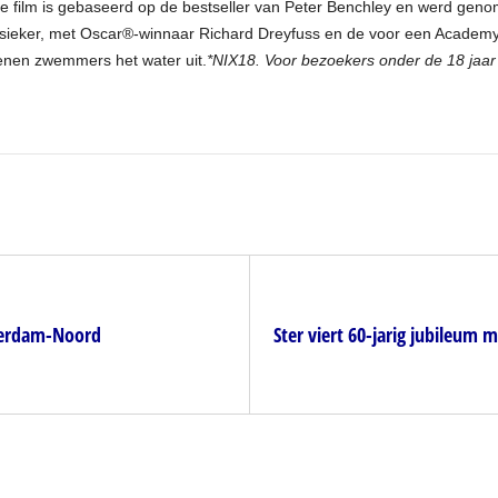
. De film is gebaseerd op de bestseller van Peter Benchley en werd ge
assieker, met Oscar®-winnaar Richard Dreyfuss en de voor een Acade
oenen zwemmers het water uit.
*NIX18. Voor bezoekers onder de 18 jaar i
tterdam-Noord
Ster viert 60-jarig jubileum 