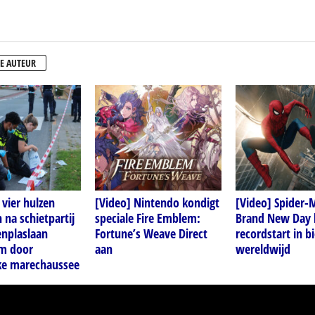
E AUTEUR
vier hulzen
[Video] Nintendo kondigt
[Video] Spider-
na schietpartij
speciale Fire Emblem:
Brand New Day 
enplaslaan
Fortune’s Weave Direct
recordstart in b
m door
aan
wereldwijd
jke marechaussee