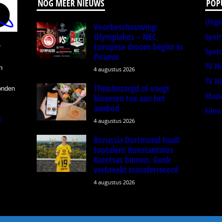
NOG MEER NIEUWS
POP
Uitge
Voorbeschouwing:
Olympiakos – NEC,
Spor
Europese droom begint in
r
Sport
Piraeus
TV N
n
4 augustus 2026
TV N
Thuisbezorgd.nl voegt
onden
Muzi
bloemen toe aan het
aanbod
Films
l
4 augustus 2026
Borussia Dortmund haalt
toptalent Konstantinos
Karetsas binnen, Genk
verbreekt transferrecord
4 augustus 2026