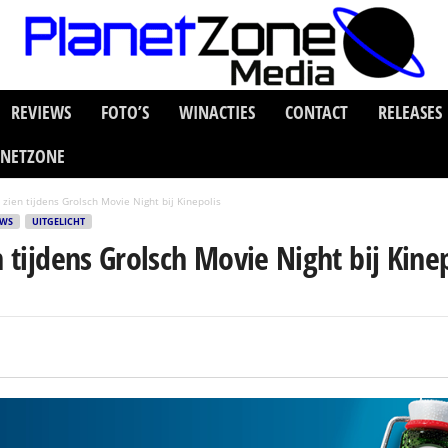
REVIEWS
FOTO’S
WINACTIES
CONTACT
RELEASES
ANETZONE
 zien tijdens Grolsch Movie Night bij Kinepolis
UWS
UITGELICHT
n tijdens Grolsch Movie Night bij Kine