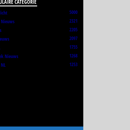
ULAIRE CATEGORIE
5000
licht
2321
t Nieuws
2205
s
2097
ieuws
1755
L
1268
ek Nieuws
1253
 NL