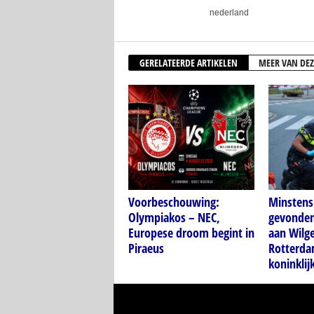
nederland
GERELATEERDE ARTIKELEN
MEER VAN DEZ
Voorbeschouwing:
Minstens 
Olympiakos – NEC,
gevonden 
Europese droom begint in
aan Wilg
Piraeus
Rotterda
koninkli