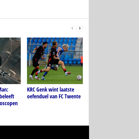
Man:
KRC Genk wint laatste
beleeft
oefenduel van FC Twente
ioscopen