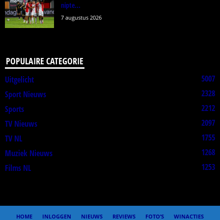
nipte...
7 augustus 2026
POPULAIRE CATEGORIE
5007
Uitgelicht
2328
Sport Nieuws
2212
Sports
2097
TV Nieuws
1755
TV NL
1268
Muziek Nieuws
1253
Films NL
HOME
INLOGGEN
NIEUWS
REVIEWS
FOTO’S
WINACTIES