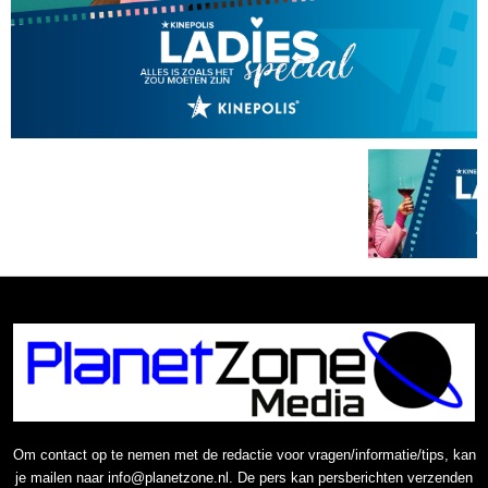
Om contact op te nemen met de redactie voor vragen/informatie/tips, kan
je mailen naar info@planetzone.nl. De pers kan persberichten verzenden