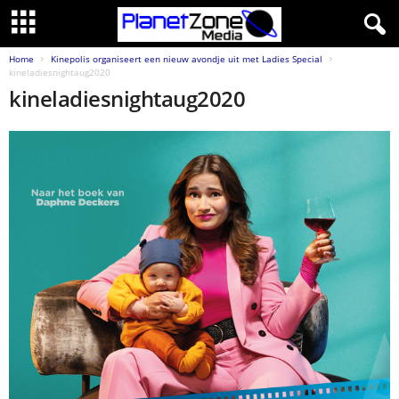
Home
Kinepolis organiseert een nieuw avondje uit met Ladies Special
kineladiesnightaug2020
kineladiesnightaug2020