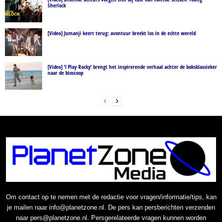
Sherlock
[Video] Jumanji keert terug: avontuur breekt los in de echte wereld
[Video] ‘I Play Rocky’ brengt het inspirerende verhaal achter de boksklassieker
naar de bioscoop
Om contact op te nemen met de redactie voor vragen/informatie/tips, kan
je mailen naar info@planetzone.nl. De pers kan persberichten verzenden
naar pers@planetzone.nl. Persgerelateerde vragen kunnen worden