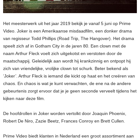
Het meesterwerk uit het jaar 2019 bekijk je vanaf 5 juni op Prime
Video. Joker is een Amerikaanse misdaadfilm, een donker drama
van regisseur Todd Phillips (Road Trip, The Hangover). Het drama
speelt zich af in Gotham City in de jaren 80. Een clown met de
naam Arthur Fleck voelt zich uitgekotst en verstoten door de
maatschappij. Geleidelijk aan wordt hij krankzinnig en ontpopt hij
zich van vriendelijke, vrolijke clown tot schurk. Beter bekend als
‘Joker’. Arthur Fleck is iemand die kickt op haat en het creëren van
chaos. En chaos is wat je kunt verwachten, de ene na de andere
gebeurtenis zorgt ervoor dat je je geen seconde verveelt tijdens het
kijken naar deze film.
De hoofdrollen in Joker worden vertolkt door Joaquin Phoenix,
Robert De Niro, Zazie Beetz, Frances Conroy en Brett Cullen.
Prime Video biedt klanten in Nederland een groot assortiment aan