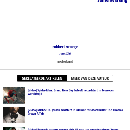
robbert vroege
http://29
nederland
GERELATEERDE ARTIKELEN
MEER VAN DEZE AUTEUR
[Video] Spider-Man: Brand New Day beleeft recordstart in bioscopen
wereldwijd
[Video] Michael B. Jordan schittert in nieuwe misdaadthriller The Thomas
Crown Affair
[Video] Bekende acteurs voegen zich bij cast van tweede seizoen Young