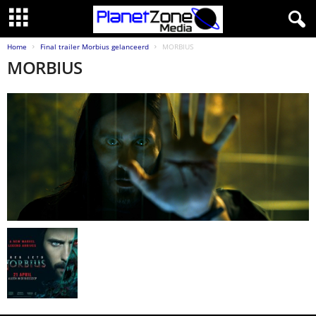
Home
Final trailer Morbius gelanceerd
MORBIUS
MORBIUS