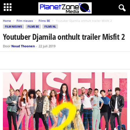
Home
Film nieuws
Films BE
Youtuber Djamila onthult trailer Misfit 2
FILM NIEUWS
FILMS BE
FILMS NL
Youtuber Djamila onthult trailer Misfit 2
Door
Noud Thoonen
-
22 juli 2019