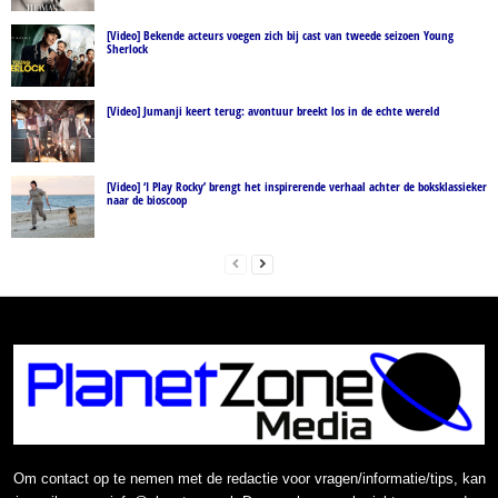
[Video] Bekende acteurs voegen zich bij cast van tweede seizoen Young
Sherlock
[Video] Jumanji keert terug: avontuur breekt los in de echte wereld
[Video] ‘I Play Rocky’ brengt het inspirerende verhaal achter de boksklassieker
naar de bioscoop
Om contact op te nemen met de redactie voor vragen/informatie/tips, kan