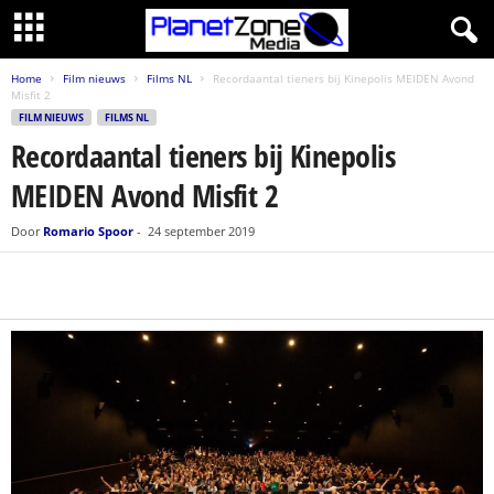
Home
Film nieuws
Films NL
Recordaantal tieners bij Kinepolis MEIDEN Avond
Misfit 2
FILM NIEUWS
FILMS NL
Recordaantal tieners bij Kinepolis
MEIDEN Avond Misfit 2
Door
Romario Spoor
-
24 september 2019