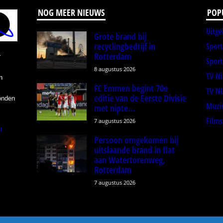
NOG MEER NIEUWS
POP
Uitge
Grote brand bij
recyclingbedrijf in
Spor
Rotterdam
r
Sport
8 augustus 2026
TV N
n
FC Emmen begint 70e
TV N
editie van de Eerste Divisie
onden
Muzi
met nipte...
Films
7 augustus 2026
l
Persoon omgekomen bij
uitslaande brand in flat
aan Watertorenweg,
Rotterdam
7 augustus 2026