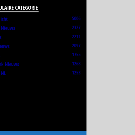
ULAIRE CATEGORIE
5006
licht
2327
t Nieuws
2211
s
2097
ieuws
1755
L
1268
ek Nieuws
1253
 NL