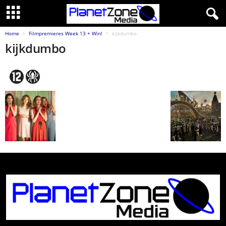
Home
Filmpremieres Week 13 + Win!
kijkdumbo
kijkdumbo