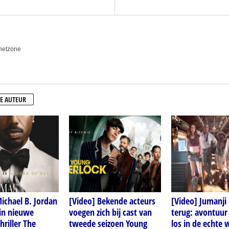
anetzone
E AUTEUR
ichael B. Jordan
[Video] Bekende acteurs
[Video] Jumanji 
 in nieuwe
voegen zich bij cast van
terug: avontuur
riller The
tweede seizoen Young
los in de echte 