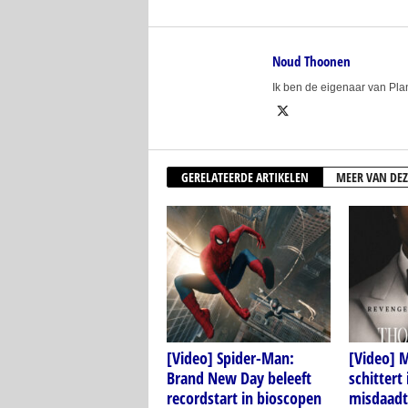
Noud Thoonen
Ik ben de eigenaar van Pl
GERELATEERDE ARTIKELEN
MEER VAN DEZ
[Video] Spider-Man:
[Video] M
Brand New Day beleeft
schittert
recordstart in bioscopen
misdaadth