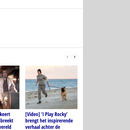
keert
[Video] ‘I Play Rocky’
 breekt
brengt het inspirerende
wereld
verhaal achter de