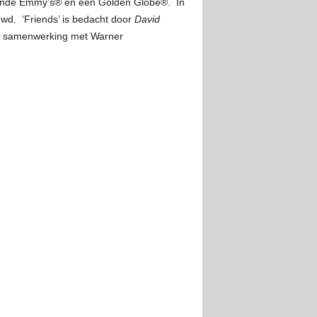
illende Emmy’s® en een Golden Globe®. In
uwd. ‘Friends’ is bedacht door
David
 in samenwerking met Warner