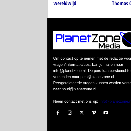
wereldwijd
Thomas C
Om contact op te nemen met de redactie voo
vragen/informatie/tips, kan je mailen naar
info@planetzone.nl. De pers kan persberichte
verzenden naar pers@planetzone.nl.
Persgerelateerde vragen kunnen worden verz
naar noud@planetzone.nl
Neem contact met ons op:
Info@planetzone.n