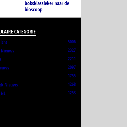
boksklassieker naar de
bioscoop
ULAIRE CATEGORIE
5006
licht
2327
t Nieuws
2211
s
2097
ieuws
1755
L
1268
ek Nieuws
1253
 NL