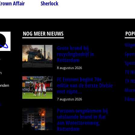
rown Affair
Sherlock
NOG MEER NIEUWS
POP
Uitge
Grote brand bij
recyclingbedrijf in
Spor
Rotterdam
r
Sport
8 augustus 2026
TV N
n
FC Emmen begint 70e
TV N
editie van de Eerste Divisie
onden
Muzi
met nipte...
Films
7 augustus 2026
l
Persoon omgekomen bij
uitslaande brand in flat
aan Watertorenweg,
Rotterdam