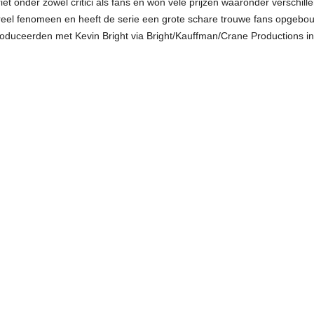
iet onder zowel critici als fans en won vele prijzen waaronder versch
tureel fenomeen en heeft de serie een grote schare trouwe fans opgebo
produceerden met Kevin Bright via Bright/Kauffman/Crane Productions