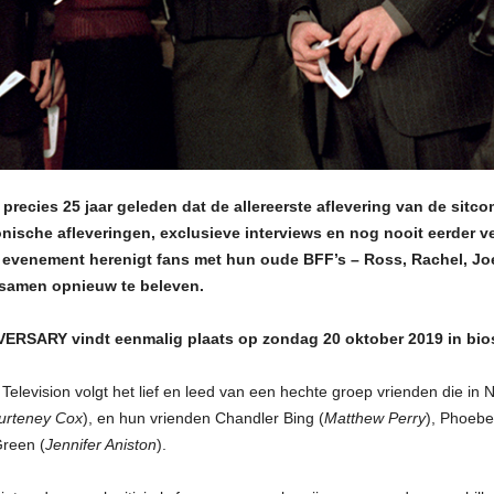
ecies 25 jaar geleden dat de allereerste aflevering van de sitco
onische afleveringen, exclusieve interviews en nog nooit eerder v
t evenement herenigt fans met hun oude BFF’s – Ross, Rachel, J
samen opnieuw te beleven.
RSARY vindt eenmalig plaats op zondag 20 oktober 2019 in bio
elevision volgt het lief en leed van een hechte groep vrienden die in
urteney Cox
), en hun vrienden Chandler Bing (
Matthew Perry
), Phoebe
Green (
Jennifer Aniston
).