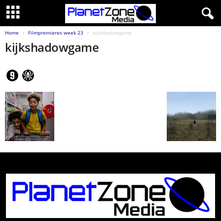
Home
Filmpremieres week 23
kijkshadowgame
kijkshadowgame