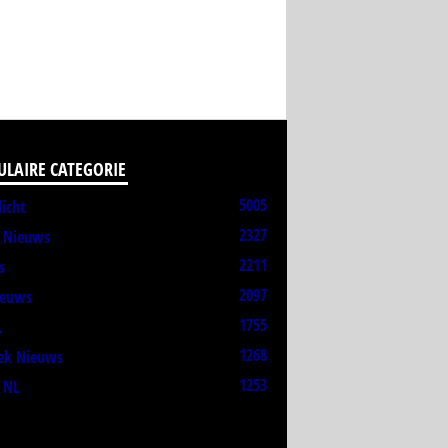
ULAIRE CATEGORIE
5005
licht
2327
t Nieuws
2211
s
2097
ieuws
1755
L
1268
ek Nieuws
1253
 NL