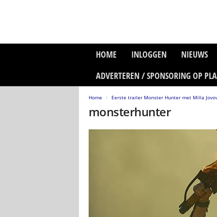
P
HOME
INLOGGEN
NIEUWS
l
a
ADVERTEREN / SPONSORING OP PL
n
e
Home
Eerste trailer Monster Hunter met Milla Jovo
t
monsterhunter
z
o
n
e
M
e
d
i
a