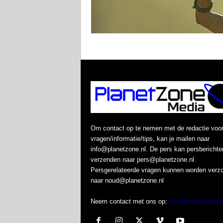
Om contact op te nemen met de redactie voo
vragen/informatie/tips, kan je mailen naar
info@planetzone.nl. De pers kan persberichte
verzenden naar pers@planetzone.nl.
Persgerelateerde vragen kunnen worden verz
naar noud@planetzone.nl
Neem contact met ons op:
Info@planetzone.n