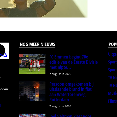
NOG MEER NIEUWS
POP
Uitge
FC Emmen begint 70e
editie van de Eerste Divisie
Spor
met nipte...
r
Sport
7 augustus 2026
TV N
n
Persoon omgekomen bij
TV N
uitslaande brand in flat
onden
Muzi
aan Watertorenweg,
Rotterdam
Films
l
7 augustus 2026
Joël Veltman kiest voor