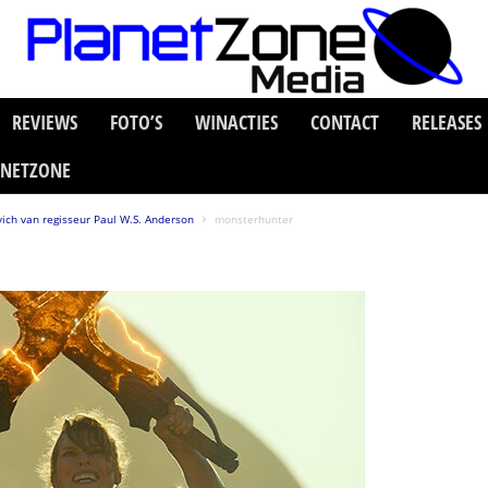
REVIEWS
FOTO’S
WINACTIES
CONTACT
RELEASES
ANETZONE
vich van regisseur Paul W.S. Anderson
monsterhunter