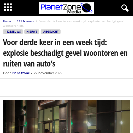
Home
112 Nieuws
Voor derde keer in een week tijd: explosie beschadigt gevel
woontoren en...
112 NIEUWS
NIEUWS
UITGELICHT
Voor derde keer in een week tijd:
explosie beschadigt gevel woontoren en
ruiten van auto’s
Door
Planetzone
-
27 november 2025