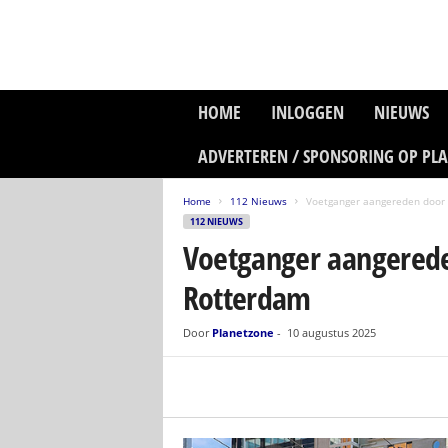
P
HOME
INLOGGEN
NIEUWS
l
a
ADVERTEREN / SPONSORING OP PL
n
e
Home
112 Nieuws
Voetganger aangereden door 
t
112 NIEUWS
z
Voetganger aangerede
o
n
Rotterdam
e
M
e
Door
Planetzone
-
10 augustus 2025
d
i
a