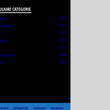
ULAIRE CATEGORIE
5001
licht
2325
t Nieuws
2209
s
2097
ieuws
1755
L
1268
ek Nieuws
1253
 NL
FOTO’S
WINACTIES
CONTACT
RELEASES