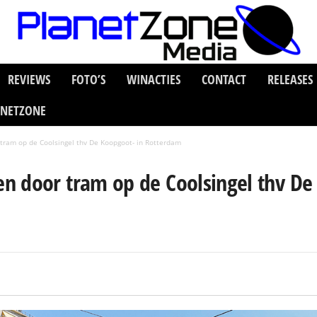
REVIEWS
FOTO’S
WINACTIES
CONTACT
RELEASES
ANETZONE
tram op de Coolsingel thv De Koopgoot- in Rotterdam
n door tram op de Coolsingel thv De