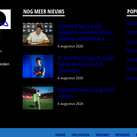
NOG MEER NIEUWS
POP
Uitge
Helmond Sport haalt
Belgische aanvaller Mauro
Spor
Lenaerts op huurbasis
r
Sport
6 augustus 2026
TV N
n
FC Den Bosch legt 16-jarige
TV N
Kai de Rooij voor drie
onden
Muzi
seizoenen...
Films
6 augustus 2026
l
Drommel keert terug bij FC
Twente
6 augustus 2026
HOME
INLOGGEN
NIEUWS
REVIEWS