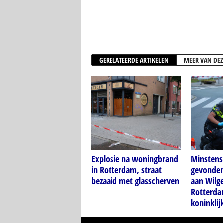
GERELATEERDE ARTIKELEN
MEER VAN DEZ
Explosie na woningbrand
Minstens 
in Rotterdam, straat
gevonden 
bezaaid met glasscherven
aan Wilg
Rotterda
koninkli