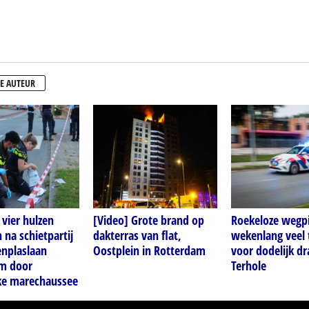
E AUTEUR
vier hulzen
[Video] Grote brand op
Roekeloze wegpi
na schietpartij
dakterras van flat,
wekenlang veel 
enplaslaan
Oostplein in Rotterdam
voor dodelijk dr
m door
Terhole
jke marechaussee