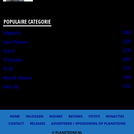
POPULAIRE CATEGORIE
5004
Uitgelicht
2326
Sport Nieuws
2210
Sports
2097
TV Nieuws
1755
TV NL
1268
Muziek Nieuws
1253
Films NL
HOME
INLOGGEN
NIEUWS
REVIEWS
FOTO’S
WINACTIES
CONTACT
RELEASES
ADVERTEREN / SPONSORING OP PLANETZONE
© PLANETZONE.NL