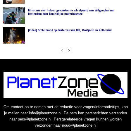
Minstens vier hulzen gevonden na schietpartij aan Wilgenplaslaan
Rotterdam door koninklijke marechaussee
[Video] Grote brand op dakterras van flat, Oostplein in Rotterdam
Om contact op te nemen met de redactie voor vragen/informatie/tips, kan
je mailen naar info@planetzone.nl. De pers kan persberichten verzenden
naar pers@planetzone.nl. Persgerelateerde vragen kunnen worden
verzonden naar noud@planetzone.nl