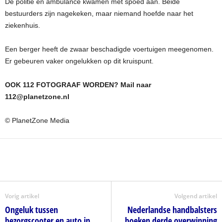
De politie en ambulance kwamen met spoed aan. Beide
bestuurders zijn nagekeken, maar niemand hoefde naar het
ziekenhuis.
Een berger heeft de zwaar beschadigde voertuigen meegenomen.
Er gebeuren vaker ongelukken op dit kruispunt.
OOK 112 FOTOGRAAF WORDEN? Mail naar
112@planetzone.nl
© PlanetZone Media
Vorig artikel
Volgend artikel
Ongeluk tussen
Nederlandse handbalsters
bezorgscooter en auto in
boeken derde overwinning