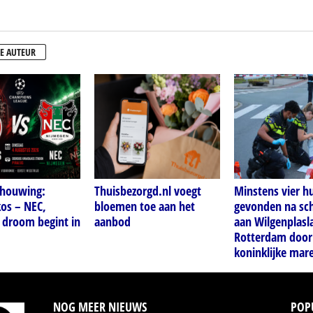
E AUTEUR
houwing:
Thuisbezorgd.nl voegt
Minstens vier h
os – NEC,
bloemen toe aan het
gevonden na sch
 droom begint in
aanbod
aan Wilgenplasl
Rotterdam door
koninklijke mar
NOG MEER NIEUWS
POP