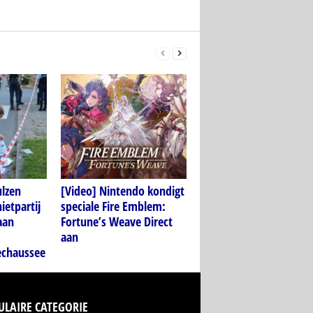
ulzen
[Video] Nintendo kondigt
ietpartij
speciale Fire Emblem:
aan
Fortune’s Weave Direct
aan
echaussee
ULAIRE CATEGORIE