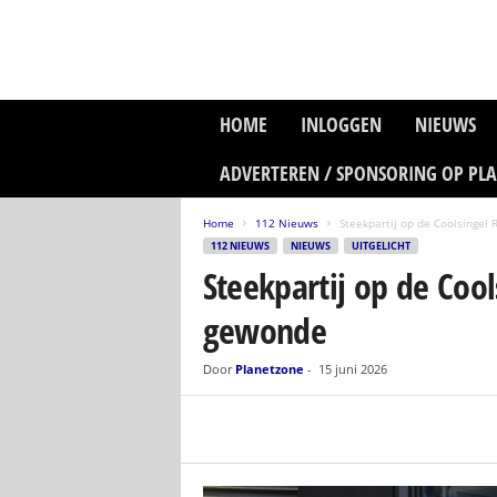
P
HOME
INLOGGEN
NIEUWS
l
a
ADVERTEREN / SPONSORING OP PL
n
e
Home
112 Nieuws
Steekpartij op de Coolsingel 
t
112 NIEUWS
NIEUWS
UITGELICHT
z
Steekpartij op de Coo
o
n
gewonde
e
M
e
Door
Planetzone
-
15 juni 2026
d
i
a