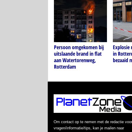
Persoon omgekomen bij
Explosie
uitslaande brand in flat
in Rotter
aan Watertorenweg,
bezaaid 
Rotterdam
Om contact op te nemen met de redactie voo
vragen/informatie/tips, kan je mailen naar