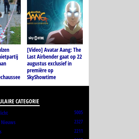
ulzen
[Video] Avatar Aang: The
ietpartij
Last Airbender gaat op 22
aan
augustus exclusief in
première op
echaussee
SkyShowtime
ULAIRE CATEGORIE
5005
licht
2327
t Nieuws
2211
s