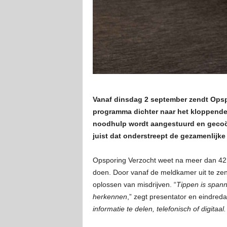
Vanaf dinsdag 2 september zendt Opspo
programma dichter naar het kloppende
noodhulp wordt aangestuurd en gecoör
juist dat onderstreept de gezamenlijk
Opsporing Verzocht weet na meer dan 42 ja
doen. Door vanaf de meldkamer uit te zend
oplossen van misdrijven. “
Tippen is spann
herkennen
,” zegt presentator en eindred
informatie te delen, telefonisch of digit