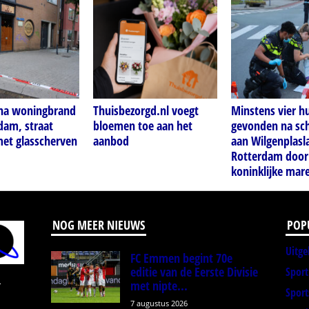
 na woningbrand
Thuisbezorgd.nl voegt
Minstens vier h
dam, straat
bloemen toe aan het
gevonden na sch
met glasscherven
aanbod
aan Wilgenplasl
Rotterdam door
koninklijke mar
NOG MEER NIEUWS
POP
Uitge
FC Emmen begint 70e
editie van de Eerste Divisie
Spor
met nipte...
r
Sport
7 augustus 2026