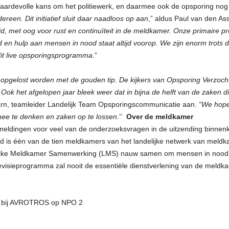
waardevolle kans om het politiewerk, en daarmee ook de opsporing nog 
ereen. Dit initiatief sluit daar naadloos op aan
,” aldus Paul van den A
id, met oog voor rust en continuïteit in de meldkamer. Onze primaire pr
id en hulp aan mensen in nood staat altijd voorop. We zijn enorm trot
it live opsporingsprogramma
.”
 opgelost worden met de gouden tip. De kijkers van Opsporing Verzocht
 Ook het afgelopen jaar bleek weer dat in bijna de helft van de zaken
arn, teamleider Landelijk Team Opsporingscommunicatie aan.
“We hope
ee te denken en zaken op te lossen.
’’
Over de meldkamer
meldingen voor veel van de onderzoeksvragen in de uitzending binnen
 is één van de tien meldkamers van het landelijke netwerk van meldkam
jke Meldkamer Samenwerking (LMS) nauw samen om mensen in nood op
evisieprogramma zal nooit de essentiële dienstverlening van de meldk
r bij AVROTROS op NPO 2