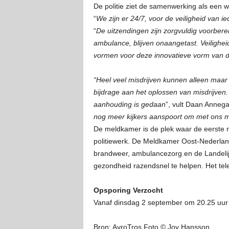
De politie ziet de samenwerking als een 
“
We zijn er 24/7, voor de veiligheid van ied
“
De uitzendingen zijn zorgvuldig voorbere
ambulance, blijven onaangetast. Veilighe
vormen voor deze innovatieve vorm van d
“Heel veel misdrijven kunnen alleen maar
bijdrage aan het oplossen van misdrijven.
aanhouding is gedaan
”, vult Daan Anneg
nog meer kijkers aanspoort om met ons m
De meldkamer is de plek waar de eerste 
politiewerk. De Meldkamer Oost-Nederland
brandweer, ambulancezorg en de Landeli
gezondheid razendsnel te helpen. Het tel
Opsporing Verzocht
Vanaf dinsdag 2 september om 20.25 uu
Bron: AvroTros Foto © Joy Hansson