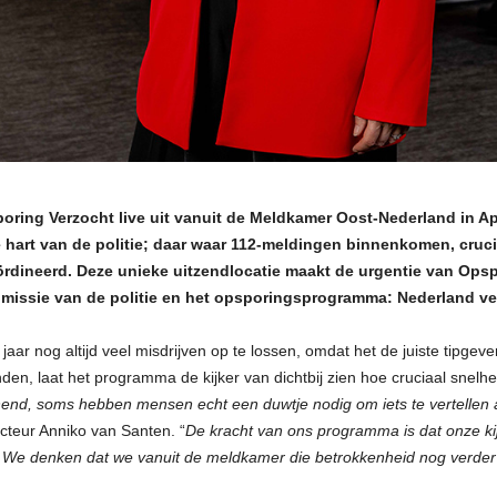
ring Verzocht live uit vanuit de Meldkamer Oost-Nederland in Ap
 hart van de politie; daar waar 112-meldingen binnenkomen, cru
dineerd. Deze unieke uitzendlocatie maakt de urgentie van Opsp
e missie van de politie en het opsporingsprogramma: Nederland ve
ar nog altijd veel misdrijven op te lossen, omdat het de juiste tipgeve
en, laat het programma de kijker van dichtbij zien hoe cruciaal snelhei
end, soms hebben mensen echt een duwtje nodig om iets te vertellen a
acteur Anniko van Santen. “
De kracht van ons programma is dat onze kij
aal. We denken dat we vanuit de meldkamer die betrokkenheid nog verde