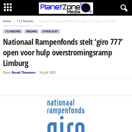
Home
112 Nieuws
Nationaal Rampenfonds stelt ‘giro 777’ open voor hulp
overstromingsramp Limburg
112 NIEUWS
NIEUWS
UITGELICHT
Nationaal Rampenfonds stelt ‘giro 777’
open voor hulp overstromingsramp
Limburg
Door
Noud Thoonen
-
16 juli 2021