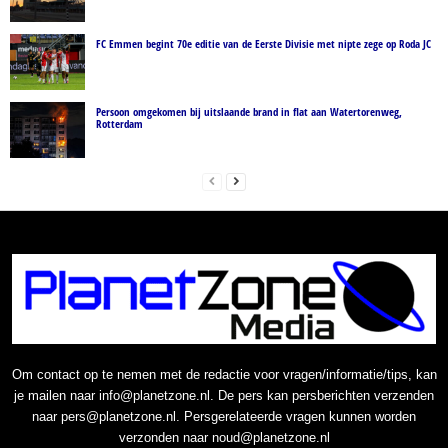
FC Emmen begint 70e editie van de Eerste Divisie met nipte zege op Roda JC
Persoon omgekomen bij uitslaande brand in flat aan Watertorenweg,
Rotterdam
Om contact op te nemen met de redactie voor vragen/informatie/tips, kan
je mailen naar info@planetzone.nl. De pers kan persberichten verzenden
naar pers@planetzone.nl. Persgerelateerde vragen kunnen worden
verzonden naar noud@planetzone.nl